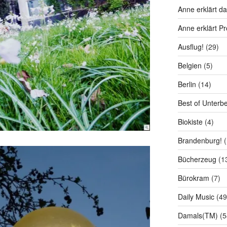
Anne erklärt da
Anne erklärt P
Ausflug!
(29)
Belgien
(5)
Berlin
(14)
Best of Unterb
Biokiste
(4)
Brandenburg!
(
Bücherzeug
(1
Bürokram
(7)
Daily Music
(49
Damals(TM)
(5