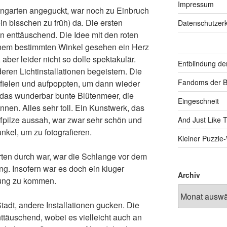
Impressum
engarten angeguckt, war noch zu Einbruch
ein bisschen zu früh) da. Die ersten
Datenschutzerk
en enttäuschend. Die Idee mit den roten
inem bestimmten Winkel gesehen ein Herz
 aber leider nicht so dolle spektakulär.
Entblindung de
eren Lichtinstallationen begeistern. Die
Fandoms der B
rfielen und aufpoppten, um dann wieder
das wunderbar bunte Blütenmeer, die
Eingeschneit
nen. Alles sehr toll. Ein Kunstwerk, das
ffpilze aussah, war zwar sehr schön und
And Just Like 
nkel, um zu fotografieren.
Kleiner Puzzl
ten durch war, war die Schlange vor dem
. Insofern war es doch ein kluger
Archiv
ung zu kommen.
tadt, andere Installationen gucken. Die
ttäuschend, wobei es vielleicht auch an