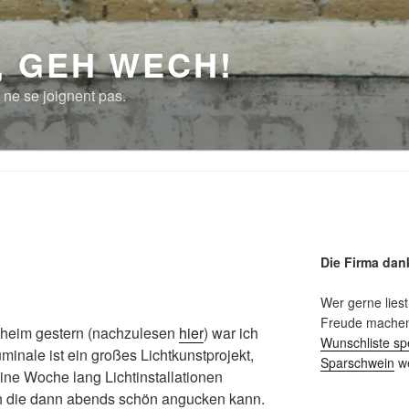
, GEH WECH!
 ne se joignent pas.
Die Firma dan
Wer gerne liest
Freude machen 
heim gestern (nachzulesen
hier
) war ich
Wunschliste sp
uminale ist ein großes Lichtkunstprojekt,
Sparschwein
we
 eine Woche lang Lichtinstallationen
h die dann abends schön angucken kann.