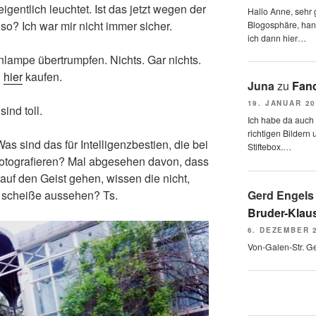
eigentlich leuchtet. Ist das jetzt wegen der
Hallo Anne, sehr g
so? Ich war mir nicht immer sicher.
Blogosphäre, hang
ich dann hier…
lampe übertrumpfen. Nichts. Gar nichts.
n
hier
kaufen.
Juna
zu
Fand
19. JANUAR 2
ind toll.
Ich habe da auch
richtigen Bildern 
as sind das für Intelligenzbestien, die bei
Stiftebox.…
ht fotografieren? Mal abgesehen davon, dass
 auf den Geist gehen, wissen die nicht,
Gerd Engels
t scheiße aussehen? Ts.
Bruder-Klaus
6. DEZEMBER 
Von-Galen-Str. G