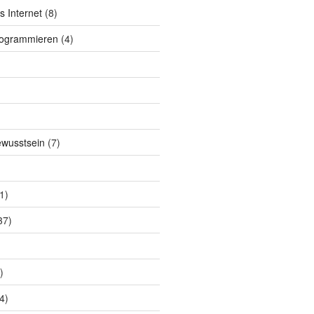
s Internet
(8)
rogrammieren
(4)
ewusstsein
(7)
1)
37)
)
4)