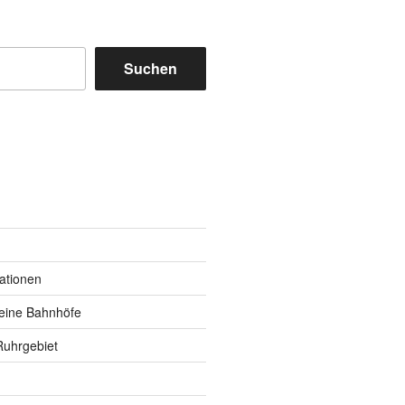
Suchen
m
y
kationen
eine Bahnhöfe
Ruhrgebiet