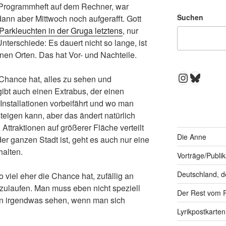
 Programmheft auf dem Rechner, war
Suchen
dann aber Mittwoch noch aufgerafft. Gott
Parkleuchten in der Gruga letztens
, nur
terschiede: Es dauert nicht so lange, ist
nen Orten. Das hat Vor- und Nachteile.
Instagra
Bluesk
 Chance hat, alles zu sehen und
ibt auch einen Extrabus, der einen
Installationen vorbeifährt und wo man
teigen kann, aber das ändert natürlich
 Attraktionen auf größerer Fläche verteilt
Die Anne
er ganzen Stadt ist, geht es auch nur eine
alten.
Vorträge/Publi
Deutschland, d
 viel eher die Chance hat, zufällig an
eizulaufen. Man muss eben nicht speziell
Der Rest vom 
on irgendwas sehen, wenn man sich
Lyrikpostkarten