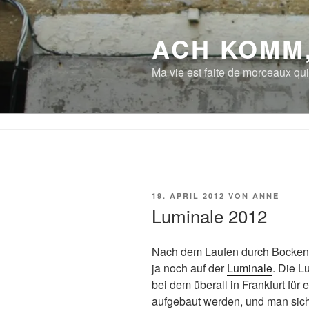
Zum
Inhalt
ACH KOMM
springen
Ma vie est faite de morceaux qui
VERÖFFENTLICHT
19. APRIL 2012
VON
ANNE
AM
Luminale 2012
Nach dem Laufen durch Bocken
ja noch auf der
Luminale
. Die L
bei dem überall in Frankfurt für
aufgebaut werden, und man sic