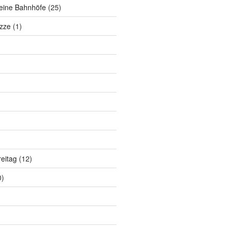
eine Bahnhöfe
(25)
zze
(1)
eitag
(12)
0)