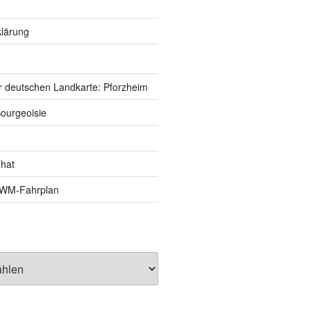
lärung
r deutschen Landkarte: Pforzheim
ourgeoisie
That
e-WM-Fahrplan