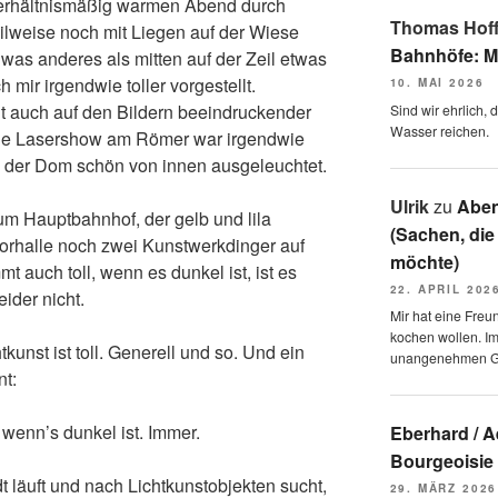
erhältnismäßig warmen Abend durch
Thomas Hof
eilweise noch mit Liegen auf der Wiese
Bahnhöfe: M
 was anderes als mitten auf der Zeil etwas
 mir irgendwie toller vorgestellt.
10. MAI 2026
ht auch auf den Bildern beeindruckender
Sind wir ehrlich,
Wasser reichen.
stige Lasershow am Römer war irgendwie
n der Dom schön von innen ausgeleuchtet.
Ulrik
zu
Aben
m Hauptbahnhof, der gelb und lila
(Sachen, die
Vorhalle noch zwei Kunstwerkdinger auf
möchte)
 auch toll, wenn es dunkel ist, ist es
22. APRIL 202
ider nicht.
Mir hat eine Freu
kochen wollen. I
tkunst ist toll. Generell und so. Und ein
unangenehmen 
nt:
, wenn’s dunkel ist. Immer.
Eberhard / 
Bourgeoisie
 läuft und nach Lichtkunstobjekten sucht,
29. MÄRZ 2026