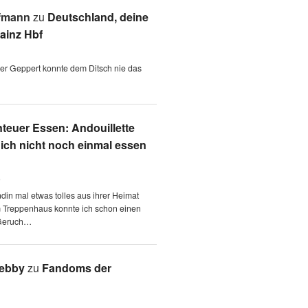
fmann
zu
Deutschland, deine
ainz Hbf
 der Geppert konnte dem Ditsch nie das
teuer Essen: Andouillette
 ich nicht noch einmal essen
6
ndin mal etwas tolles aus ihrer Heimat
m Treppenhaus konnte ich schon einen
Geruch…
Aebby
zu
Fandoms der