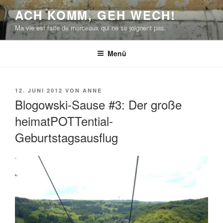
Zum
ACH KOMM, GEH WECH!
Inhalt
Ma vie est faite de morceaux qui ne se joignent pas.
springen
Menü
VERÖFFENTLICHT
12. JUNI 2012
VON
ANNE
AM
Blogowski-Sause #3: Der große
heimatPOTTential-
Geburtstagsausflug