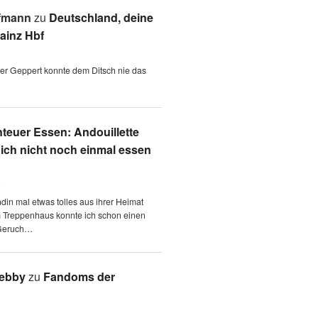
fmann
zu
Deutschland, deine
ainz Hbf
 der Geppert konnte dem Ditsch nie das
teuer Essen: Andouillette
 ich nicht noch einmal essen
6
ndin mal etwas tolles aus ihrer Heimat
m Treppenhaus konnte ich schon einen
Geruch…
Aebby
zu
Fandoms der