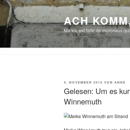
Zum
Inhalt
ACH KOMM
springen
Ma vie est faite de morceaux qui
VERÖFFENTLICHT
4. NOVEMBER 2015
VON
ANNE
AM
Gelesen: Um es ku
Winnemuth