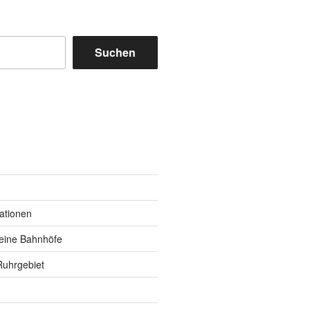
Suchen
m
y
kationen
eine Bahnhöfe
Ruhrgebiet