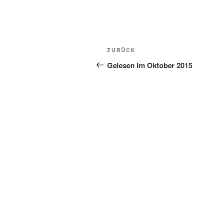
Beitragsnavigation
Vorheriger
ZURÜCK
Beitrag
Gelesen im Oktober 2015