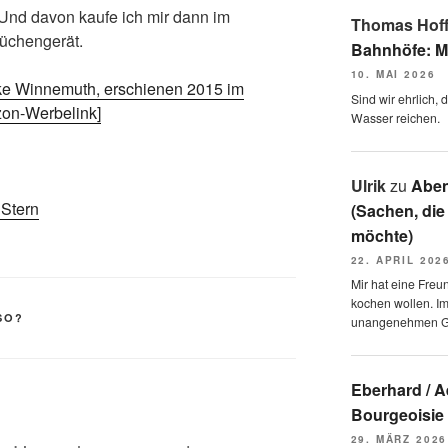
Und davon kaufe ich mir dann im
Thomas Hof
üchengerät.
Bahnhöfe: M
10. MAI 2026
ke Winnemuth, erschienen 2015 im
Sind wir ehrlich,
zon-Werbelink]
Wasser reichen.
Ulrik
zu
Aben
Stern
(Sachen, die
möchte)
22. APRIL 202
Mir hat eine Freu
kochen wollen. I
SO?
unangenehmen 
Eberhard / 
Bourgeoisie
29. MÄRZ 2026