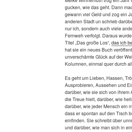
Meike Winnemuth trug ein Jahr 
gucken, wie das geht. Dann macht
gewann viel Geld und zog ein Ja
anderen Stadt un schrieb darüber
nur ich, sondern auch viele an
Fernweh verfolgt. Daraus wurde
Titel „Das große Los“,
das ich be
hat sie ein neues Buch veröffen
unverschämte Glück auf der Wel
Kolumnen, einmal quer durch a
Es geht um Lieben, Hassen, Tr
Ausprobieren, Aussehen und Ei
darüber, wie sie sich von ihrem
die Treue hielt, darüber, wie he
darüber, wie jeder Mensch ein 
dass er spontan auf den Tisch 
einfinden. Sie schreibt über un
und darüber, wie man sich in e