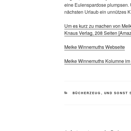
eine Eulenspardose plumpsen. 
nächsten Urlaub ein unnützes K
Um es kurz zu machen von Mei
Knaus Verlag, 208 Seiten [Ama
Meike Winnemuths Webseite
Meike Winnemuths Kolumne im 
KATEGORIEN
BÜCHERZEUG
,
UND SONST 