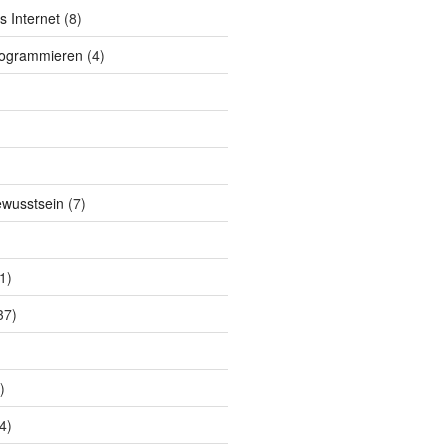
s Internet
(8)
rogrammieren
(4)
ewusstsein
(7)
1)
37)
)
4)