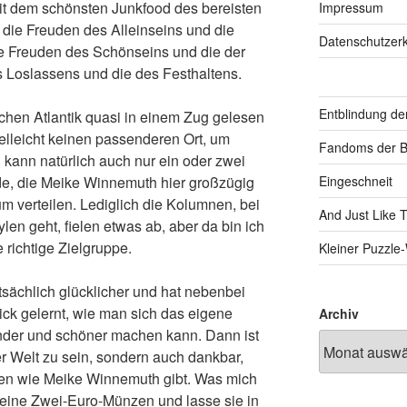
mit dem schönsten Junkfood des bereisten
Impressum
 die Freuden des Alleinseins und die
Datenschutzerk
ie Freuden des Schönseins und die der
s Loslassens und die des Festhaltens.
Entblindung de
chen Atlantik quasi in einem Zug gelesen
elleicht keinen passenderen Ort, um
Fandoms der B
kann natürlich auch nur ein oder zwei
ude, die Meike Winnemuth hier großzügig
Eingeschneit
aum verteilen. Lediglich die Kolumnen, bei
And Just Like 
n geht, fielen etwas ab, aber da bin ich
 richtige Zielgruppe.
Kleiner Puzzl
sächlich glücklicher und hat nebenbei
ck gelernt, wie man sich das eigene
Archiv
nder und schöner machen kann. Dann ist
er Welt zu sein, sondern auch dankbar,
hen wie Meike Winnemuth gibt. Was mich
meine Zwei-Euro-Münzen und lasse sie in