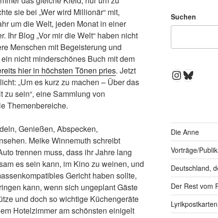
immer das gleiche Kleid, nur um zu
e sie bei „Wer wird Millionär“ mit,
Suchen
hr um die Welt, jeden Monat in einer
. Ihr Blog „Vor mir die Welt“ haben nicht
dere Menschen mit Begeisterung und
 ein nicht minderschönes Buch mit dem
reits hier in höchsten Tönen pries
. Jetzt
Instagra
Bluesk
tlicht: „Um es kurz zu machen – Über das
t zu sein“, eine Sammlung von
lle Themenbereiche.
ödeln, Genießen, Abspecken,
Die Anne
nsehen. Meike Winnemuth schreibt
Vorträge/Publi
 Auto trennen muss, dass ihr Jahre lang
ilsam es sein kann, im Kino zu weinen, und
Deutschland, d
massenkompatibles Gericht haben sollte,
Der Rest vom 
bringen kann, wenn sich ungeplant Gäste
nütze und doch so wichtige Küchengeräte
Lyrikpostkarten
inem Hotelzimmer am schönsten einigelt