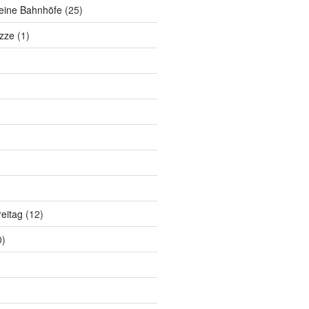
eine Bahnhöfe
(25)
zze
(1)
eitag
(12)
0)