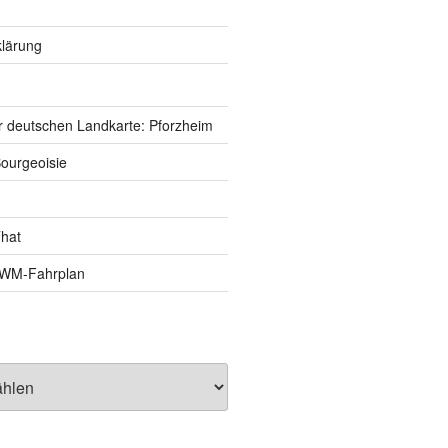
lärung
r deutschen Landkarte: Pforzheim
ourgeoisie
That
e-WM-Fahrplan