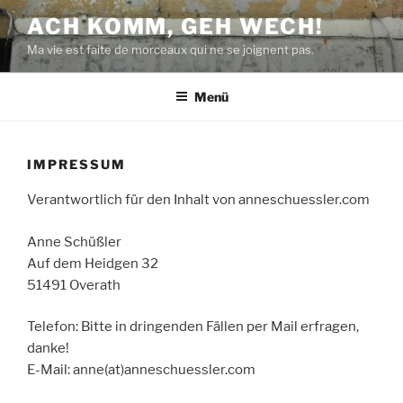
Zum
ACH KOMM, GEH WECH!
Inhalt
Ma vie est faite de morceaux qui ne se joignent pas.
springen
Menü
IMPRESSUM
Verantwortlich für den Inhalt von anneschuessler.com
Anne Schüßler
Auf dem Heidgen 32
51491 Overath
Telefon: Bitte in dringenden Fällen per Mail erfragen,
danke!
E-Mail: anne(at)anneschuessler.com