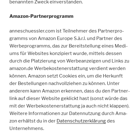
benannten Zweck einverstanden.
Amazon-Partnerprogramm
anneschuessler.com ist Teil­neh­mer des Part­ner­pro­
gramms von Ama­zon Europe S.à.r.l. und Part­ner des
Wer­be­pro­gramms, das zur Bereit­stel­lung eines Medi­
ums für Web­sites kon­zi­piert wurde, mit­tels des­sen
durch die Plat­zie­rung von Wer­be­an­zei­gen und Links zu
amazon.de Wer­be­kos­ten­er­stat­tung ver­dient wer­den
kön­nen. Ama­zon setzt Coo­kies ein, um die Her­kunft
der Bestel­lun­gen nach­voll­zie­hen zu kön­nen. Unter
ande­rem kann Ama­zon erken­nen, dass du den Part­ner­
link auf die­ser Web­site geklickt hast (sonst würde das
mit der Wer­be­kos­ten­er­stat­tung ja auch nicht klap­pen).
Wei­tere Infor­ma­tio­nen zur Daten­nut­zung durch Ama­
zon erhältst du in der
Daten­schutz­er­klä­rung
des
Unternehmens.