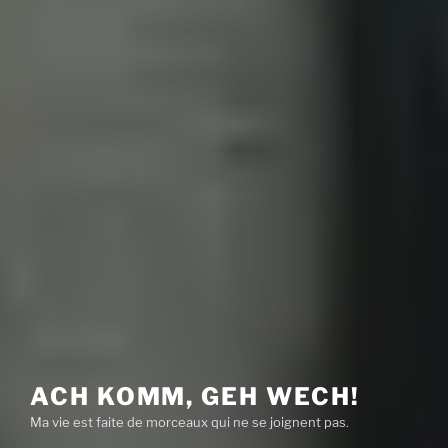
ACH KOMM, GEH WECH!
Ma vie est faite de morceaux qui ne se joignent pas.