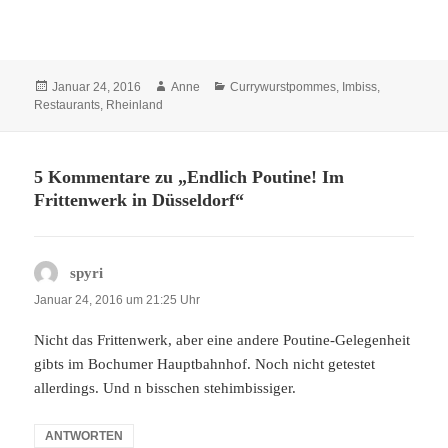
Veröffentlicht
Autor
Kategorien
Januar 24, 2016
Anne
Currywurstpommes
,
Imbiss
,
am
Restaurants
,
Rheinland
5 Kommentare zu „Endlich Poutine! Im
Frittenwerk in Düsseldorf“
spyri
sagt:
Januar 24, 2016 um 21:25 Uhr
Nicht das Frittenwerk, aber eine andere Poutine-Gelegenheit
gibts im Bochumer Hauptbahnhof. Noch nicht getestet
allerdings. Und n bisschen stehimbissiger.
ANTWORTEN