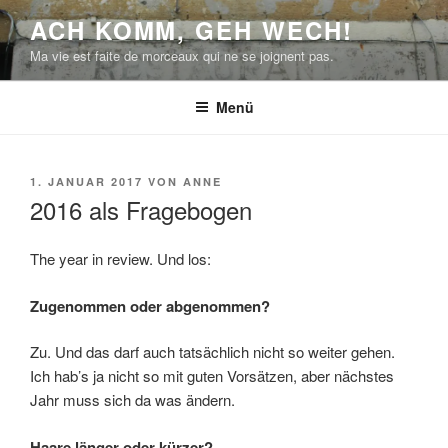
Zum
ACH KOMM, GEH WECH!
Inhalt
Ma vie est faite de morceaux qui ne se joignent pas.
springen
Menü
VERÖFFENTLICHT
1. JANUAR 2017
VON
ANNE
AM
2016 als Fragebogen
The year in review. Und los:
Zugenommen oder abgenommen?
Zu. Und das darf auch tatsächlich nicht so weiter gehen.
Ich hab’s ja nicht so mit guten Vorsätzen, aber nächstes
Jahr muss sich da was ändern.
Haare länger oder kürzer?