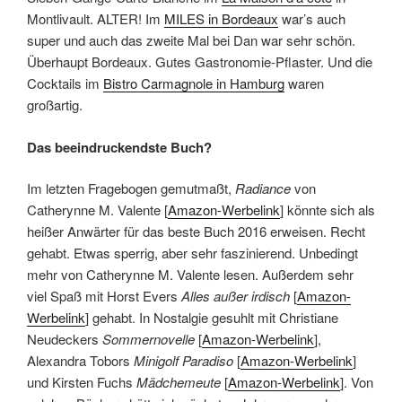
Montlivault. ALTER! Im
MILES in Bordeaux
war’s auch
super und auch das zweite Mal bei Dan war sehr schön.
Überhaupt Bordeaux. Gutes Gastronomie-Pflaster. Und die
Cocktails im
Bistro Carmagnole in Hamburg
waren
großartig.
Das beeindruckendste Buch?
Im letzten Fragebogen gemutmaßt,
Radiance
von
Catherynne M. Valente [
Amazon-Werbelink
] könnte sich als
heißer Anwärter für das beste Buch 2016 erweisen. Recht
gehabt. Etwas sperrig, aber sehr faszinierend. Unbedingt
mehr von Catherynne M. Valente lesen. Außerdem sehr
viel Spaß mit Horst Evers
Alles außer irdisch
[
Amazon-
Werbelink
] gehabt. In Nostalgie gesuhlt mit Christiane
Neudeckers
Sommernovelle
[
Amazon-Werbelink
],
Alexandra Tobors
Minigolf Paradiso
[
Amazon-Werbelink
]
und Kirsten Fuchs
Mädchemeute
[
Amazon-Werbelink
]. Von