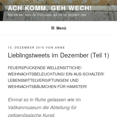
Zum
ACH KOMM, GEH WECH!
Inhalt
Ma vie est faite de morceaux qui ne se joignent pas.
springen
Menü
VERÖFFENTLICHT
15. DEZEMBER 2016
VON
ANNE
AM
Lieblingstweets im Dezember (Teil 1)
FEUERSPUCKENDE WELLENSITTICHE!
WEIHNACHTSBELEUCHTUNG! EIN-AUS-SCHALTER!
LEBENSMITTELVERGIFTUNGEN! UND
WEIHNACHTSBÄUMCHEN FÜR HAMSTER!
Einmal so in Ruhe gelassen wie im
Vatikanmuseum die Abteilung für
zeitgenössische Kunst.