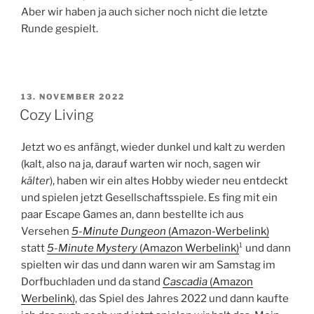
Aber wir haben ja auch sicher noch nicht die letzte
Runde gespielt.
VERÖFFENTLICHT
13. NOVEMBER 2022
AM
Cozy Living
Jetzt wo es anfängt, wieder dunkel und kalt zu werden
(kalt, also na ja, darauf warten wir noch, sagen wir
kälter
), haben wir ein altes Hobby wieder neu entdeckt
und spielen jetzt Gesellschaftsspiele. Es fing mit ein
paar Escape Games an, dann bestellte ich aus
Versehen
5-Minute Dungeon
(Amazon-Werbelink)
statt
5-Minute Mystery
(Amazon Werbelink)
¹ und dann
spielten wir das und dann waren wir am Samstag im
Dorfbuchladen und da stand
Cascadia
(Amazon
Werbelink)
, das Spiel des Jahres 2022 und dann kaufte