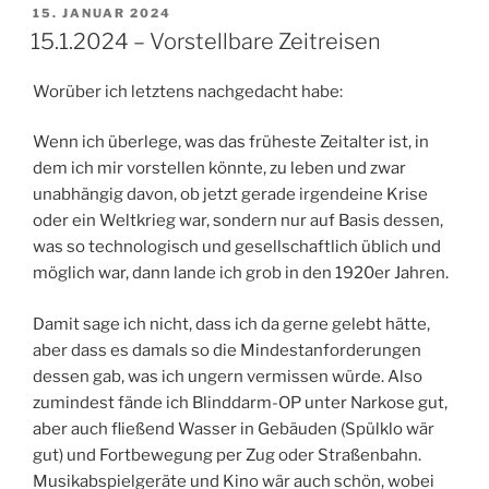
VERÖFFENTLICHT
15. JANUAR 2024
AM
15.1.2024 – Vorstellbare Zeitreisen
Worüber ich letztens nachgedacht habe:
Wenn ich überlege, was das früheste Zeitalter ist, in
dem ich mir vorstellen könnte, zu leben und zwar
unabhängig davon, ob jetzt gerade irgendeine Krise
oder ein Weltkrieg war, sondern nur auf Basis dessen,
was so technologisch und gesellschaftlich üblich und
möglich war, dann lande ich grob in den 1920er Jahren.
Damit sage ich nicht, dass ich da gerne gelebt hätte,
aber dass es damals so die Mindestanforderungen
dessen gab, was ich ungern vermissen würde. Also
zumindest fände ich Blinddarm-OP unter Narkose gut,
aber auch fließend Wasser in Gebäuden (Spülklo wär
gut) und Fortbewegung per Zug oder Straßenbahn.
Musikabspielgeräte und Kino wär auch schön, wobei