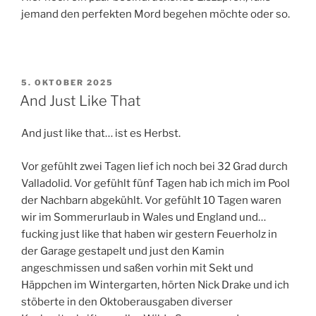
jemand den perfekten Mord begehen möchte oder so.
VERÖFFENTLICHT
5. OKTOBER 2025
AM
And Just Like That
And just like that… ist es Herbst.
Vor gefühlt zwei Tagen lief ich noch bei 32 Grad durch
Valladolid. Vor gefühlt fünf Tagen hab ich mich im Pool
der Nachbarn abgekühlt. Vor gefühlt 10 Tagen waren
wir im Sommerurlaub in Wales und England und…
fucking just like that haben wir gestern Feuerholz in
der Garage gestapelt und just den Kamin
angeschmissen und saßen vorhin mit Sekt und
Häppchen im Wintergarten, hörten Nick Drake und ich
stöberte in den Oktoberausgaben diverser