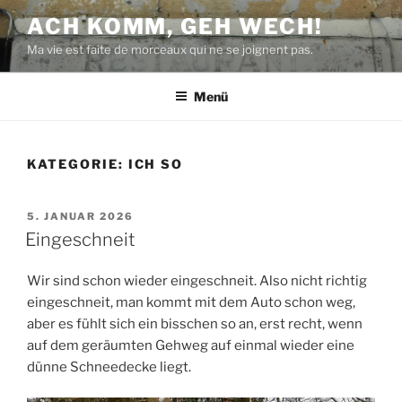
Zum
ACH KOMM, GEH WECH!
Inhalt
Ma vie est faite de morceaux qui ne se joignent pas.
springen
Menü
KATEGORIE:
ICH SO
VERÖFFENTLICHT
5. JANUAR 2026
AM
Eingeschneit
Wir sind schon wieder eingeschneit. Also nicht richtig
eingeschneit, man kommt mit dem Auto schon weg,
aber es fühlt sich ein bisschen so an, erst recht, wenn
auf dem geräumten Gehweg auf einmal wieder eine
dünne Schneedecke liegt.