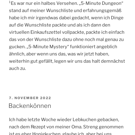
¹Es war nur ein halbes Versehen. „5-Minute Dungeon“
stand auf meiner Wunschliste und erfahrungsgemäß
habe ich mir irgendwas dabei gedacht, wenn ich Dinge
auf die Wunschliste packte und als ich dann den
virtuellen Einkaufszettel vollpackte, packte ich einfach
das von der Wunschliste dazu ohne noch mal genau zu
gucken. „5-Minute Mystery“ funktioniert angeblich
ähnlich, aber wenn uns das, was wir jetzt haben,
weiterhin gut gefällt, legen wir uns das halt demnächst
auch zu.
VERÖFFENTLICHT
7. NOVEMBER 2022
AM
Backenkönnen
Ich habe letzte Woche wieder Lebkuchen gebacken,
nach dem Rezept von meiner Oma. Streng genommen
ist es eher Honigkuchen, glaube ich, aber bei uns