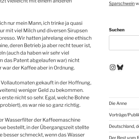
tzt vielleicht mit einem anderen
Sparschwein
w
ch nur mein Mann, ich trinke ja quasi
Suchen
r mit viel Milch und diversen Sirupsen
presso. Wir hatten jahrelang eine ethisch
, deren Betrieb ja aber recht teuer ist,
ln (auch da haben wir sehr viel
m das Patent abgelaufen war) nicht
Instagr
Blues
 war der Kaffee aber in Ordnung.
 Vollautomaten gekauft in der Hoffnung,
zweitens) weniger Geld zu bekommen.
s erste nicht so sehr. Egal, welche Bohne
Die Anne
 probiert), es war nie so ganz richtig.
Vorträge/Publi
der Wasserfilter der Kaffeemaschine
Deutschland, 
ue bestellt, in der Übergangszeit stellte
ee besser schmeckt, wenn das Wasser
Der Rest vom 