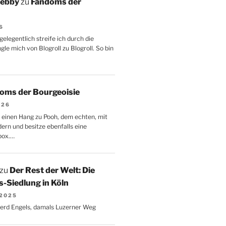
Aebby
zu
Fandoms der
6
gelegentlich streife ich durch die
le mich von Blogroll zu Blogroll. So bin
oms der Bourgeoisie
026
 einen Hang zu Pooh, dem echten, mit
dern und besitze ebenfalls eine
box.…
zu
Der Rest der Welt: Die
-Siedlung in Köln
 2025
Gerd Engels, damals Luzerner Weg