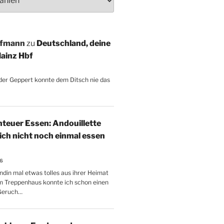
ffmann
zu
Deutschland, deine
ainz Hbf
, der Geppert konnte dem Ditsch nie das
teuer Essen: Andouillette
 ich nicht noch einmal essen
26
ndin mal etwas tolles aus ihrer Heimat
m Treppenhaus konnte ich schon einen
Geruch…