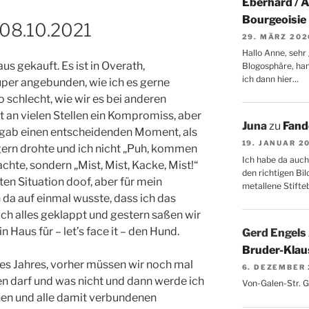
Eberhard / 
Bourgeoisie
08.10.2021
29. MÄRZ 202
Hallo Anne, sehr 
us gekauft. Es ist in Overath,
Blogosphäre, hang
ich dann hier…
super angebunden, wie ich es gerne
o schlecht, wie wir es bei anderen
t an vielen Stellen ein Kompromiss, aber
Juna
zu
Fand
 gab einen entscheidenden Moment, als
19. JANUAR 2
gern drohte und ich nicht „Puh, kommen
Ich habe da auch
chte, sondern „Mist, Mist, Kacke, Mist!“
den richtigen Bil
en Situation doof, aber für mein
metallene Stifte
 da auf einmal wusste, dass ich das
uch alles geklappt und gestern saßen wir
 Haus für – let’s face it – den Hund.
Gerd Engels
Bruder-Klaus
s Jahres, vorher müssen wir noch mal
6. DEZEMBER
ben darf und was nicht und dann werde ich
Von-Galen-Str. 
ehen und alle damit verbundenen