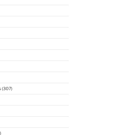
s
(307)
)