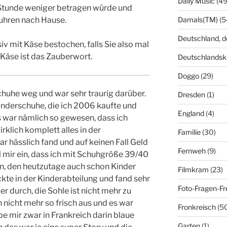
Daily Music
(49
Stunde weniger betragen würde und
Damals(TM)
(5
fuhren nach Hause.
Deutschland, 
 mit Käse bestochen, falls Sie also mal
Käse ist das Zauberwort.
Deutschlandsk
Doggo
(29)
huhe weg und war sehr traurig darüber.
Dresden
(1)
anderschuhe, die ich 2006 kaufte und
England
(4)
s war nämlich so gewesen, dass ich
klich komplett alles in der
Familie
(30)
 hässlich fand und auf keinen Fall Geld
Fernweh
(9)
l mir ein, dass ich mit Schuhgröße 39/40
in, den heutzutage auch schon Kinder
Filmkram
(23)
te in der Kinderabteilung und fand sehr
Foto-Fragen-Fr
er durch, die Sohle ist nicht mehr zu
 nicht mehr so frisch aus und es war
Fronkreisch
(5
abe mir zwar in Frankreich darin blaue
Garten
(1)