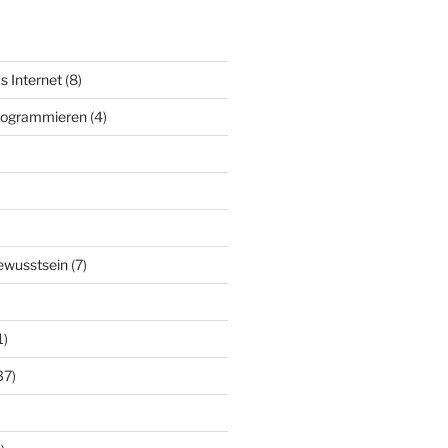
s Internet
(8)
Programmieren
(4)
ewusstsein
(7)
1)
37)