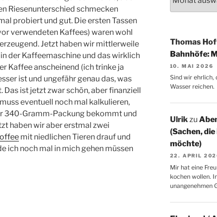
einen Riesenunterschied schmecken
mal probiert und gut. Die ersten Tassen
vor verwendeten Kaffees) waren wohl
Thomas Ho
berzeugend. Jetzt haben wir mittlerweile
Bahnhöfe: M
 in der Kaffeemaschine und das wirklich
er Kaffee anscheinend (ich trinke ja
10. MAI 2026
Sind wir ehrlich
 besser ist und ungefähr genau das, was
Wasser reichen.
Das ist jetzt zwar schön, aber finanziell
 muss eventuell noch mal kalkulieren,
einer 340-Gramm-Packung bekommt und
Ulrik
zu
Aben
zt haben wir aber erstmal zwei
(Sachen, die
offee
mit niedlichen Tieren drauf und
möchte)
de ich noch mal in mich gehen müssen
22. APRIL 20
Mir hat eine Freu
kochen wollen. I
unangenehmen 