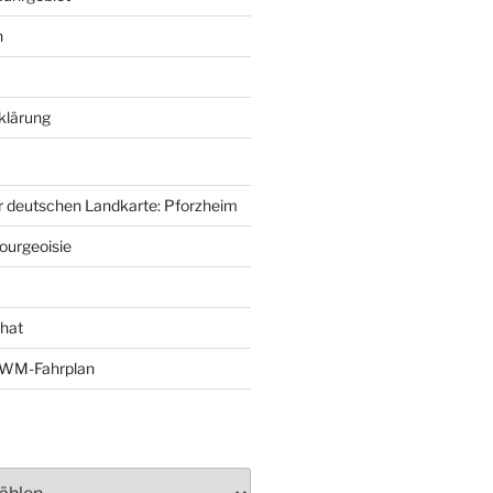
n
klärung
r deutschen Landkarte: Pforzheim
ourgeoisie
That
e-WM-Fahrplan