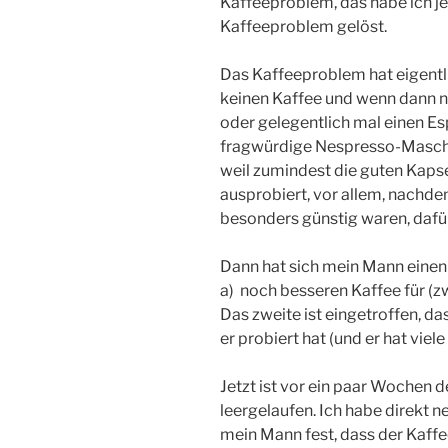
Kaffeeproblem, das habe ich je
Kaffeeproblem gelöst.
Das Kaffeeproblem hat eigentli
keinen Kaffee und wenn dann nu
oder gelegentlich mal einen Es
fragwürdige Nespresso-Maschine
weil zumindest die guten Kapse
ausprobiert, vor allem, nachde
besonders günstig waren, dafür
Dann hat sich mein Mann einen
a) noch besseren Kaffee für (
Das zweite ist eingetroffen, da
er probiert hat (und er hat viele
Jetzt ist vor ein paar Wochen 
leergelaufen. Ich habe direkt ne
mein Mann fest, dass der Kaff