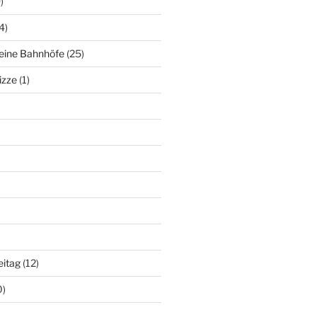
)
4)
deine Bahnhöfe
(25)
izze
(1)
eitag
(12)
0)