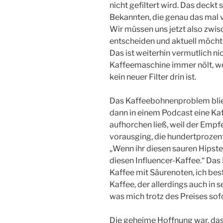
nicht gefiltert wird. Das deckt
Bekannten, die genau das mal 
Wir müssen uns jetzt also zwi
entscheiden und aktuell möcht
Das ist weiterhin vermutlich ni
Kaffeemaschine immer nölt, w
kein neuer Filter drin ist.
Das Kaffeebohnenproblem blieb
dann in einem Podcast eine Ka
aufhorchen ließ, weil der Empf
vorausging, die hundertproz
„Wenn ihr diesen sauren Hipste
diesen Influencer-Kaffee.“ Das
Kaffee mit Säurenoten, ich best
Kaffee, der allerdings auch in
was mich trotz des Preises sof
Die geheime Hoffnung war, dass