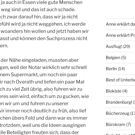
d ja auch in Essen viele gute Menschen
 weg sind und das ist auch schade.
h zwar darauf hin, dass wir ja nicht
fühl wird ja nicht weggehen, ich werde
Anne erklärt da
 woanders hin wollen und jetzt haben wir
Anne erklärt 
passt und können den Suchprozess nicht
ern.
Ausflug!
(29)
Belgien
(5)
 der Nähe eingeladen, mussten aber
gen, weil der Notar wirklich sehr schnell
Berlin
(14)
 einem Supermarkt, um noch ein paar
Best of Unterb
ir nach Overath und liefen ein paar Mal
 zu viel Zeit übrig, also fuhren wir zu
Biokiste
(4)
es sein wird, einfach um zu gucken, wie
Brandenburg!
(
en wir um und fuhren zu unserer
 immer noch deutlich zu früh, also lief
Bücherzeug
(1
schen übers Feld und dann war es immer
Bürokram
(7)
 trotzdem, weil uns die Ideen ausgingen
le Beteiligten freuten sich, dass der