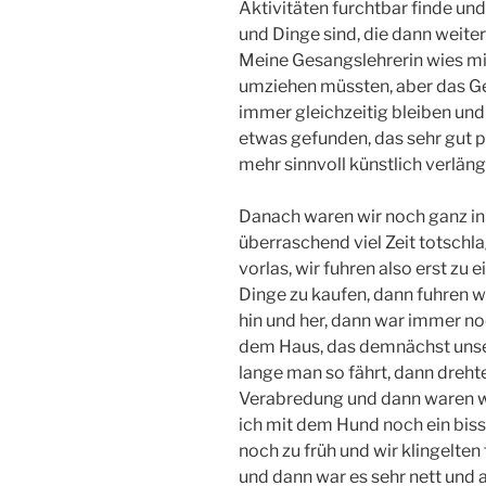
Aktivitäten furchtbar finde un
und Dinge sind, die dann weiter
Meine Gesangslehrerin wies mic
umziehen müssten, aber das Ge
immer gleichzeitig bleiben und
etwas gefunden, das sehr gut 
mehr sinnvoll künstlich verläng
Danach waren wir noch ganz in
überraschend viel Zeit totschla
vorlas, wir fuhren also erst zu
Dinge zu kaufen, dann fuhren w
hin und her, dann war immer noch
dem Haus, das demnächst unser
lange man so fährt, dann dreht
Verabredung und dann waren wir
ich mit dem Hund noch ein bis
noch zu früh und wir klingelten
und dann war es sehr nett und al