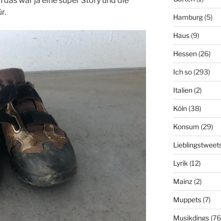
 das war ja eine super Story und die
r.
Hamburg
(5)
Haus
(9)
Hessen
(26)
Ich so
(293)
Italien
(2)
Köln
(38)
Konsum
(29)
Lieblingstweet
Lyrik
(12)
Mainz
(2)
Muppets
(7)
Musikdings
(76