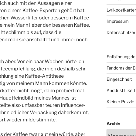
 sich auch mit den Aussagen einer
Lyrikpostkarte
von einem Kaffee-Experten gehört hat.
schen Wasserfilter oder besserem Kaffee
Impressum
e mein Mann lieber den besseren Kaffee.
cht schlimm bis auf, dass die
Datenschutzer
enn man sie anschaltet und immer noch
Entblindung de
 aber. Vor ein paar Wochen hörte ich
Fandoms der B
ffeeempfehlung, die mich deshalb sehr
ehlung eine Kaffee-Antithese
Eingeschneit
entig von meinem Mann kommen könnte.
rkaffee nicht mögt, dann probiert mal
And Just Like 
 Hauptfeindbild meines Mannes ist
Kleiner Puzzl
ellte also unfassbar teuren Influencer-
 sehr niedlicher Verpackung daherkommt,
ort wieder milde stimmte.
Archiv
 der Kaffee zwar gut sein würde, aber