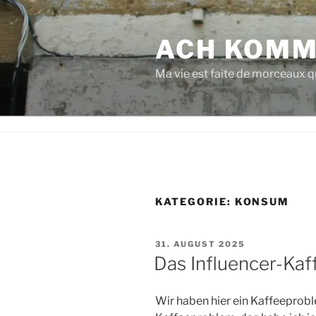
Zum
Inhalt
ACH KOMM
springen
Ma vie est faite de morceaux qu
KATEGORIE:
KONSUM
VERÖFFENTLICHT
31. AUGUST 2025
AM
Das Influencer-Kaf
Wir haben hier ein Kaffeeprobl