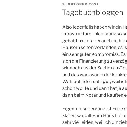
VERÖFFENTLICHT
9. OKTOBER 2021
AM
Tagebuchbloggen, 
Also jedenfalls haben wir ein Ha
infrastrukturell nicht ganz so 
gehabt hätte, aber auch nicht s
Häusern schon vorfanden, es is
ein sehr guter Kompromiss. Es
sich die Finanzierung zu verzö
wir noch aus der Sache raus“ da
und das war zwar in der konkret
Wohlbefinden sehr gut, weil ich
schon wollte und dann hat ja a
dann beim Notar und kauften ein
Eigentumsübergang ist Ende de
klären, was alles im Haus blei
sehr viel leiden, weil ich Umzi