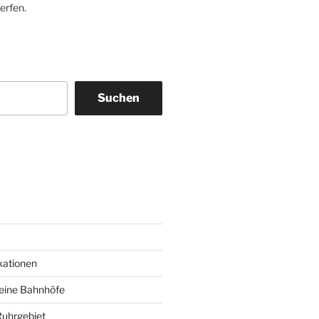
erfen.
Suchen
am
ky
kationen
deine Bahnhöfe
Ruhrgebiet