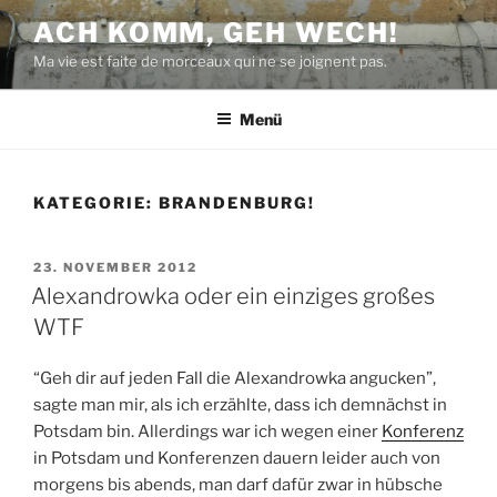
Zum
ACH KOMM, GEH WECH!
Inhalt
Ma vie est faite de morceaux qui ne se joignent pas.
springen
Menü
KATEGORIE:
BRANDENBURG!
VERÖFFENTLICHT
23. NOVEMBER 2012
AM
Alexandrowka oder ein einziges großes
WTF
“Geh dir auf jeden Fall die Alexandrowka angucken”,
sagte man mir, als ich erzählte, dass ich demnächst in
Potsdam bin. Allerdings war ich wegen einer
Konferenz
in Potsdam und Konferenzen dauern leider auch von
morgens bis abends, man darf dafür zwar in hübsche