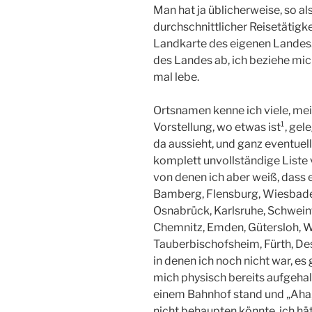
Man hat ja üblicherweise, so a
durchschnittlicher Reisetätigke
Landkarte des eigenen Landes.
des Landes ab, ich beziehe mich
mal lebe.
Ortsnamen kenne ich viele, mei
Vorstellung, wo etwas ist¹, gel
da aussieht, und ganz eventuell
komplett unvollständige Liste v
von denen ich aber weiß, dass 
Bamberg, Flensburg, Wiesbade
Osnabrück, Karlsruhe, Schweinf
Chemnitz, Emden, Gütersloh, W
Tauberbischofsheim, Fürth, Des
in denen ich noch nicht war, es 
mich physisch bereits aufgehalt
einem Bahnhof stand und „Aha, 
nicht behaupten könnte, ich hä