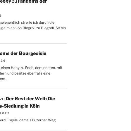
Aebby
zu
Fandoms der
6
gelegentlich streife ich durch die
le mich von Blogroll zu Blogroll. So bin
oms der Bourgeoisie
026
 einen Hang zu Pooh, dem echten, mit
dern und besitze ebenfalls eine
box.…
zu
Der Rest der Welt: Die
-Siedlung in Köln
 2025
Gerd Engels, damals Luzerner Weg