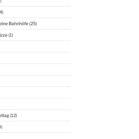
)
4)
deine Bahnhöfe
(25)
izze
(1)
eitag
(12)
0)