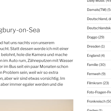
Daily Music
(49
Damals(TM)
(5
Deutschland, 
Deutschlandsk
igbury-on-Sea
Doggo
(29)
nd hat uns nachts von unserem
Dresden
(1)
cht. Statt dessen werde ich mit einer
ik belohnt, hole die Kamera und mache
England
(4)
en im Auto rum, Zähneputzen mit Wasser
Familie
(30)
er im Bus seit ein paar Monaten schon
ein Problem sein, weil wir so extra
Fernweh
(9)
 aber wir sind etwas vorsichtig. Im
Filmkram
(23)
s aber immer egaler werden und die
Foto-Fragen-Fr
Fronkreisch
(5
Garten
(1)