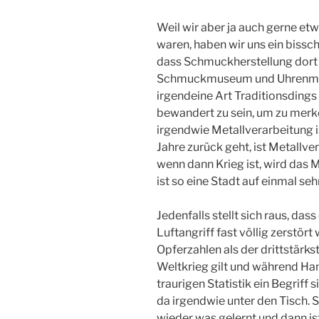
Weil wir aber ja auch gerne etw
waren, haben wir uns ein bissch
dass Schmuckherstellung dort ir
Schmuckmuseum und Uhrenman
irgendeine Art Traditionsdings
bewandert zu sein, um zu mer
irgendwie Metallverarbeitung 
Jahre zurück geht, ist Metallv
wenn dann Krieg ist, wird das 
ist so eine Stadt auf einmal seh
Jedenfalls stellt sich raus, da
Luftangriff fast völlig zerstört
Opferzahlen als der drittstärkst
Weltkrieg gilt und während Ha
traurigen Statistik ein Begriff 
da irgendwie unter den Tisch. So
wieder was gelernt und dann is