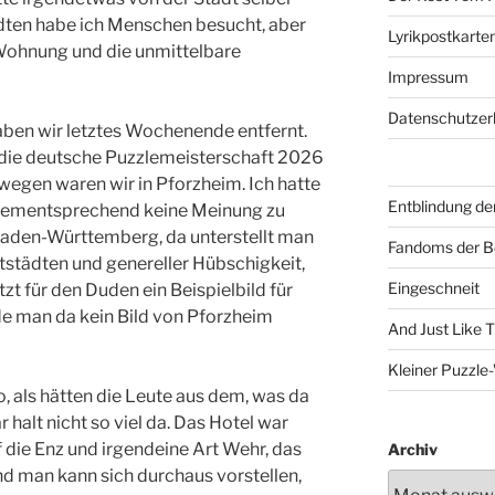
ten habe ich Menschen besucht, aber
Lyrikpostkarte
Wohnung und die unmittelbare
Impressum
Datenschutzer
aben wir letztes Wochenende entfernt.
ie deutsche Puzzlemeisterschaft 2026
wegen waren wir in Pforzheim. Ich hatte
Entblindung de
dementsprechend keine Meinung zu
 Baden-Württemberg, da unterstellt man
Fandoms der B
ltstädten und genereller Hübschigkeit,
Eingeschneit
zt für den Duden ein Beispielbild für
de man da kein Bild von Pforzheim
And Just Like 
Kleiner Puzzl
o, als hätten die Leute aus dem, was da
 halt nicht so viel da. Das Hotel war
f die Enz und irgendeine Art Wehr, das
Archiv
d man kann sich durchaus vorstellen,