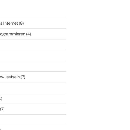
s Internet
(8)
Programmieren
(4)
ewusstsein
(7)
1)
37)