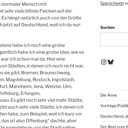
Sparschwein
w
ls normaler Mensch mit
it sehr viele blinde Flecken auf der
 Es hängt natürlich auch von der Größe
 jetzt auf Deutschland, weil ich da nun
Suchen
stens habe ich noch eine grobe
egentlich habe ich eine grobe Idee, wie es
 war ich schon mal da. Hier eine
Instagr
Blues
on Städten, in denen ich noch nicht war,
es sie gibt: Bremen, Braunschweig,
n, Magdeburg, Rostock, Ingolstadt,
urt, Mannheim, Jena, Wetzlar, Ulm,
olfsburg, Erlangen,
Die Anne
sau. Es gibt noch sehr viel mehr Städte,
Vorträge/Publi
gibt auch sehr viele Städte, ich denen ich
en habe, zum Beispiel, weil ich kurz vor
Deutschland, 
das ist also Offenburg“ dachte, aber
Der Rest vom 
tte irgendetwas von der Stadt selber