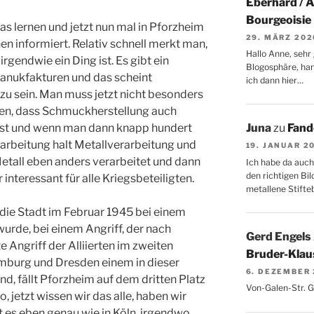
Eberhard / 
Bourgeoisie
as lernen und jetzt nun mal in Pforzheim
29. MÄRZ 202
en informiert. Relativ schnell merkt man,
Hallo Anne, sehr 
gendwie ein Ding ist. Es gibt ein
Blogosphäre, hang
ukfakturen und das scheint
ich dann hier…
 zu sein. Man muss jetzt nicht besonders
ken, dass Schmuckherstellung auch
ist und wenn man dann knapp hundert
Juna
zu
Fand
erarbeitung halt Metallverarbeitung und
19. JANUAR 2
Metall eben anders verarbeitet und dann
Ich habe da auch
den richtigen Bil
r interessant für alle Kriegsbeteiligten.
metallene Stifte
ss die Stadt im Februar 1945 bei einem
 wurde, bei einem Angriff, der nach
Gerd Engels
e Angriff der Alliierten im zweiten
Bruder-Klaus
mburg und Dresden einem in dieser
6. DEZEMBER
sind, fällt Pforzheim auf dem dritten Platz
Von-Galen-Str. 
, jetzt wissen wir das alle, haben wir
t es eben genau wie in Köln, irgendwo