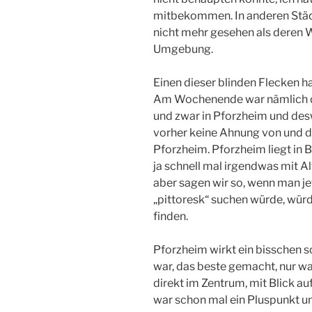
mitbekommen. In anderen Städ
nicht mehr gesehen als deren 
Umgebung.
Einen dieser blinden Flecken h
Am Wochenende war nämlich d
und zwar in Pforzheim und des
vorher keine Ahnung von und 
Pforzheim. Pforzheim liegt in
ja schnell mal irgendwas mit A
aber sagen wir so, wenn man jet
„pittoresk“ suchen würde, wür
finden.
Pforzheim wirkt ein bisschen s
war, das beste gemacht, nur war
direkt im Zentrum, mit Blick au
war schon mal ein Pluspunkt un