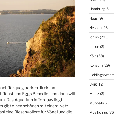
Hamburg
(5)
Haus
(9)
Hessen
(26)
Ich so
(293)
Italien
(2)
Köln
(38)
Konsum
(29)
Lieblingstweet
Lyrik
(12)
nach Torquay, parken direkt am
Mainz
(2)
h Toast und Eggs Benedict und dann will
um. Das Aquarium in Torquay liegt
Muppets
(7)
s gibt einen schönen mit einem Netz
i eine Riesenvoliere für Vögel und die
Musikdings
(76