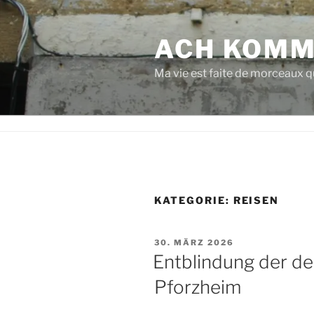
Zum
Inhalt
ACH KOMM
springen
Ma vie est faite de morceaux qu
KATEGORIE:
REISEN
VERÖFFENTLICHT
30. MÄRZ 2026
AM
Entblindung der d
Pforzheim