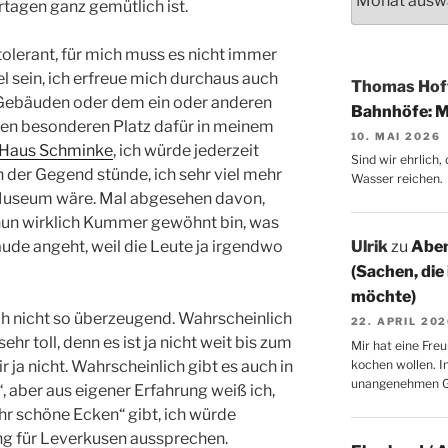
agen ganz gemütlich ist.
rtolerant, für mich muss es nicht immer
l sein, ich erfreue mich durchaus auch
Thomas Ho
-Gebäuden oder dem ein oder anderen
Bahnhöfe: M
inen besonderen Platz dafür in meinem
10. MAI 2026
Haus Schminke
, ich würde jederzeit
Sind wir ehrlich
in der Gegend stünde, ich sehr viel mehr
Wasser reichen.
 Museum wäre. Mal abgesehen davon,
nun wirklich Kummer gewöhnt bin, was
e angeht, weil die Leute ja irgendwo
Ulrik
zu
Aben
(Sachen, die
möchte)
sch nicht so überzeugend. Wahrscheinlich
22. APRIL 20
r toll, denn es ist ja nicht weit bis zum
Mir hat eine Freu
ja nicht. Wahrscheinlich gibt es auch in
kochen wollen. I
unangenehmen 
 aber aus eigener Erfahrung weiß ich,
hr schöne Ecken“ gibt, ich würde
g für Leverkusen aussprechen.