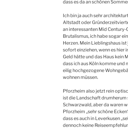
dass es da an schönen Sommert
Ich bin ja auch sehr architektu
Altstadt oder Gründerzeitvierte
an interessanten Mid Century
Brutalismus, ich habe sogar e
Herzen. Mein Lieblingshaus ist
sofort einziehen, wenn es hier 
Geld hätte und das Haus kein
dass ich aus Köln komme und 
eilig hochgezogene Wohngebäud
wohnen müssen.
Pforzheim also jetzt rein opti
ist die Landschaft drumherum seh
Schwarzwald, aber da waren wir 
Pforzheim „sehr schöne Ecken“,
dass es auch in Leverkusen „se
dennoch keine Reiseempfehlun