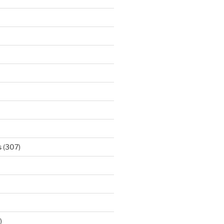
s
(307)
)