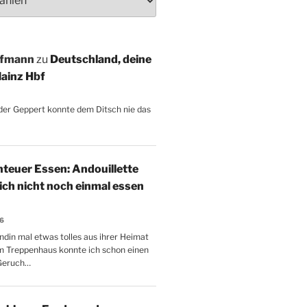
ffmann
zu
Deutschland, deine
ainz Hbf
, der Geppert konnte dem Ditsch nie das
teuer Essen: Andouillette
 ich nicht noch einmal essen
26
ndin mal etwas tolles aus ihrer Heimat
m Treppenhaus konnte ich schon einen
Geruch…