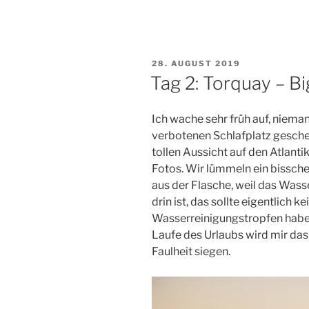
VERÖFFENTLICHT
28. AUGUST 2019
AM
Tag 2: Torquay – B
Ich wache sehr früh auf, niema
verbotenen Schlafplatz gescheu
tollen Aussicht auf den Atlant
Fotos. Wir lümmeln ein bissch
aus der Flasche, weil das Wass
drin ist, das sollte eigentlich k
Wasserreinigungstropfen haben,
Laufe des Urlaubs wird mir da
Faulheit siegen.