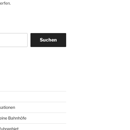
erfen.
Suchen
am
ky
kationen
deine Bahnhöfe
Ruhrgebiet