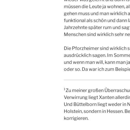
müssen die Leute ja wohnen, al
gehen muss und man wirklich a
funktional als schön und dann 
Jahrzehnte später rum und sagt „
Menschen sind wirklich sehr net
Die Pforzheimer sind wirklich s
ausdrücklich sagen. Im Sommer
und wenn man will, kann man ja
oder so. Da war ich zum Beispie
¹Zu meiner großen Überraschu
Verwirrung liegt Xanten allerdi
Und Büttelborn liegt weder in 
Holstein, sondern in Hessen. Be
korrigieren.