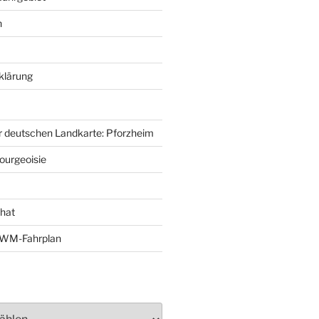
n
klärung
r deutschen Landkarte: Pforzheim
ourgeoisie
That
e-WM-Fahrplan