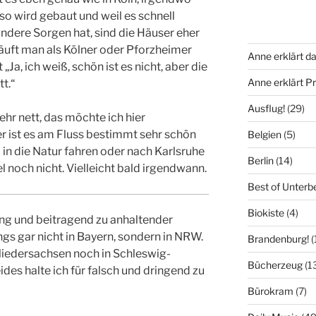
so wird gebaut und weil es schnell
ndere Sorgen hat, sind die Häuser eher
läuft man als Kölner oder Pforzheimer
Anne erklärt da
Ja, ich weiß, schön ist es nicht, aber die
Anne erklärt 
t.“
Ausflug!
(29)
ehr nett, das möchte ich hier
 ist es am Fluss bestimmt sehr schön
Belgien
(5)
 in die Natur fahren oder nach Karlsruhe
Berlin
(14)
l noch nicht. Vielleicht bald irgendwann.
Best of Unterb
Biokiste
(4)
ng und beitragend zu anhaltender
ngs gar nicht in Bayern, sondern in NRW.
Brandenburg!
(
Niedersachsen noch in Schleswig-
Bücherzeug
(1
ides halte ich für falsch und dringend zu
Bürokram
(7)