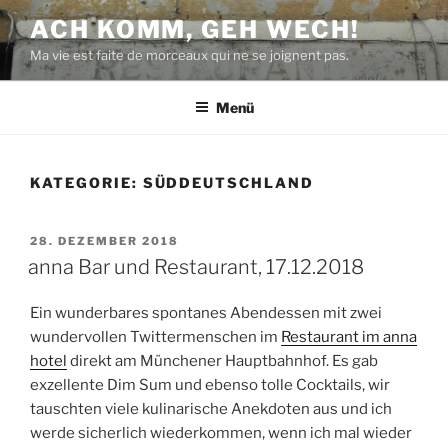
Zum
ACH KOMM, GEH WECH!
Inhalt
Ma vie est faite de morceaux qui ne se joignent pas.
springen
Menü
KATEGORIE:
SÜDDEUTSCHLAND
VERÖFFENTLICHT
28. DEZEMBER 2018
AM
anna Bar und Restaurant, 17.12.2018
Ein wunderbares spontanes Abendessen mit zwei
wundervollen Twittermenschen im
Restaurant im anna
hotel
direkt am Münchener Hauptbahnhof. Es gab
exzellente Dim Sum und ebenso tolle Cocktails, wir
tauschten viele kulinarische Anekdoten aus und ich
werde sicherlich wiederkommen, wenn ich mal wieder