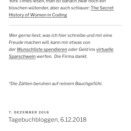
York Times lesen, man ist danach zwar noch ein
bisschen wütender, aber auch schlauer:
The Secret
History of Women in Coding
Wer gerne liest, was ich hier schreibe und mir eine
Freude machen will, kann mir etwas von
der
Wunschliste spendieren
oder Geld ins
virtuelle
Sparschwein
werfen. Die Firma dankt.
*Die Zahlen beruhen auf reinem Bauchgefühl.
VERÖFFENTLICHT
7. DEZEMBER 2018
AM
Tagebuchbloggen, 6.12.2018