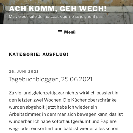
Zum
ACH KOMM, GEH WECH!
Inhalt
Ma vie est faite de morceaux qui ne se joignent pas.
springen
Menü
KATEGORIE:
AUSFLUG!
VERÖFFENTLICHT
26. JUNI 2021
AM
Tagebuchbloggen, 25.06.2021
Zu viel und gleichzeitig gar nichts wirklich passiert in
den letzten zwei Wochen. Die Küchenoberschränke
wurden abgeholt, jetzt habe ich wieder ein
Arbeitszimmer, in dem man sich bewegen kann, das ist
wunderbar. Ich habe sofort aufgeräumt und Papiere
weg- oder einsortiert und bald ist wieder alles schön.