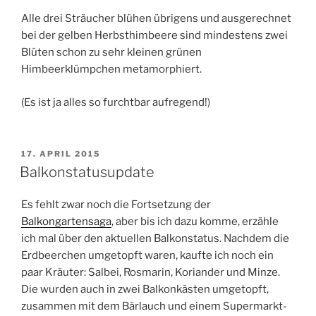
Alle drei Sträucher blühen übrigens und ausgerechnet
bei der gelben Herbsthimbeere sind mindestens zwei
Blüten schon zu sehr kleinen grünen
Himbeerklümpchen metamorphiert.
(Es ist ja alles so furchtbar aufregend!)
VERÖFFENTLICHT
17. APRIL 2015
AM
Balkonstatusupdate
Es fehlt zwar noch die Fortsetzung der
Balkongartensaga
, aber bis ich dazu komme, erzähle
ich mal über den aktuellen Balkonstatus. Nachdem die
Erdbeerchen umgetopft waren, kaufte ich noch ein
paar Kräuter: Salbei, Rosmarin, Koriander und Minze.
Die wurden auch in zwei Balkonkästen umgetopft,
zusammen mit dem Bärlauch und einem Supermarkt-