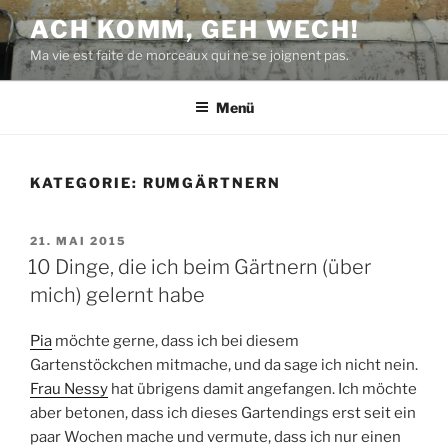
Zum
ACH KOMM, GEH WECH!
Inhalt
Ma vie est faite de morceaux qui ne se joignent pas.
springen
Menü
KATEGORIE:
RUMGÄRTNERN
VERÖFFENTLICHT
21. MAI 2015
AM
10 Dinge, die ich beim Gärtnern (über
mich) gelernt habe
Pia
möchte gerne, dass ich bei diesem
Gartenstöckchen mitmache, und da sage ich nicht nein.
Frau Nessy
hat übrigens damit angefangen. Ich möchte
aber betonen, dass ich dieses Gartendings erst seit ein
paar Wochen mache und vermute, dass ich nur einen