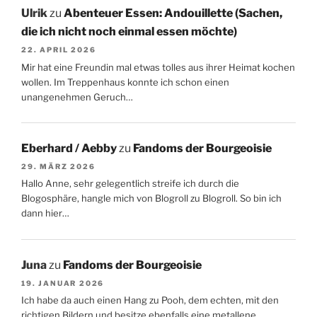
Ulrik
zu
Abenteuer Essen: Andouillette (Sachen,
die ich nicht noch einmal essen möchte)
22. APRIL 2026
Mir hat eine Freundin mal etwas tolles aus ihrer Heimat kochen
wollen. Im Treppenhaus konnte ich schon einen
unangenehmen Geruch…
Eberhard / Aebby
zu
Fandoms der Bourgeoisie
29. MÄRZ 2026
Hallo Anne, sehr gelegentlich streife ich durch die
Blogosphäre, hangle mich von Blogroll zu Blogroll. So bin ich
dann hier…
Juna
zu
Fandoms der Bourgeoisie
19. JANUAR 2026
Ich habe da auch einen Hang zu Pooh, dem echten, mit den
richtigen Bildern und besitze ebenfalls eine metallene