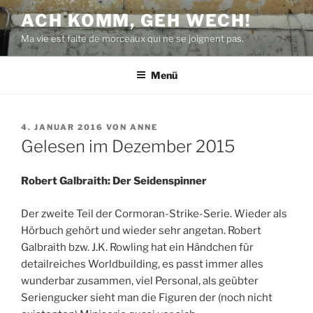
Zum
ACH KOMM, GEH WECH!
Inhalt
Ma vie est faite de morceaux qui ne se joignent pas.
springen
Menü
VERÖFFENTLICHT
4. JANUAR 2016
VON
ANNE
AM
Gelesen im Dezember 2015
Robert Galbraith: Der Seidenspinner
Der zweite Teil der Cormoran-Strike-Serie. Wieder als
Hörbuch gehört und wieder sehr angetan. Robert
Galbraith bzw. J.K. Rowling hat ein Händchen für
detailreiches Worldbuilding, es passt immer alles
wunderbar zusammen, viel Personal, als geübter
Seriengucker sieht man die Figuren der (noch nicht