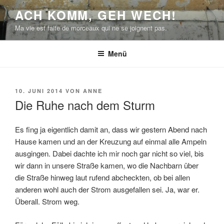
Zum
ACH KOMM, GEH WECH!
Inhalt
Ma vie est faite de morceaux qui ne se joignent pas.
springen
Menü
VERÖFFENTLICHT
10. JUNI 2014
VON
ANNE
AM
Die Ruhe nach dem Sturm
Es fing ja eigentlich damit an, dass wir gestern Abend nach
Hause kamen und an der Kreuzung auf einmal alle Ampeln
ausgingen. Dabei dachte ich mir noch gar nicht so viel, bis
wir dann in unsere Straße kamen, wo die Nachbarn über
die Straße hinweg laut rufend abcheckten, ob bei allen
anderen wohl auch der Strom ausgefallen sei. Ja, war er.
Überall. Strom weg.