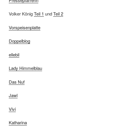
Pressepfarrerin
Volker König
Teil 1
und
Teil 2
Vorspeisenplatte
Doppelblog
ellebil
Lady Himmelblau
Das Nuf
Jawl
Vivi
Katharina