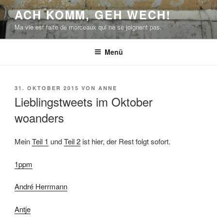
Zum
ACH KOMM, GEH WECH!
Inhalt
Ma vie est faite de morceaux qui ne se joignent pas.
springen
Menü
VERÖFFENTLICHT
31. OKTOBER 2015
VON
ANNE
AM
Lieblingstweets im Oktober
woanders
Mein
Teil 1
und
Teil 2
ist hier, der Rest folgt sofort.
1ppm
André Herrmann
Antje