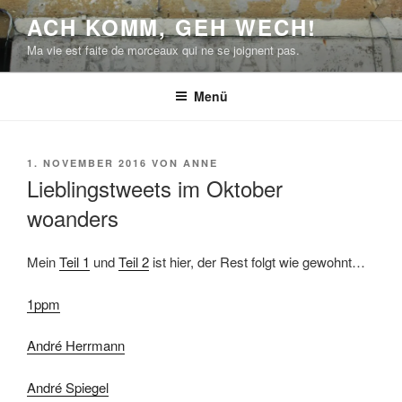
Zum
ACH KOMM, GEH WECH!
Inhalt
Ma vie est faite de morceaux qui ne se joignent pas.
springen
Menü
VERÖFFENTLICHT
1. NOVEMBER 2016
VON
ANNE
AM
Lieblingstweets im Oktober
woanders
Mein
Teil 1
und
Teil 2
ist hier, der Rest folgt wie gewohnt…
1ppm
André Herrmann
André Spiegel