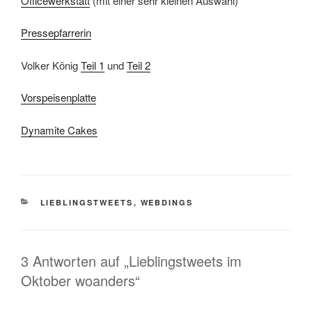
Officewerkstatt
(mit einer sehr kleinen Auswahl)
Pressepfarrerin
Volker König
Teil 1
und
Teil 2
Vorspeisenplatte
Dynamite Cakes
KATEGORIEN
LIEBLINGSTWEETS
,
WEBDINGS
3 Antworten auf „Lieblingstweets im
Oktober woanders“