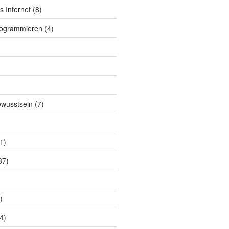
s Internet
(8)
rogrammieren
(4)
ewusstsein
(7)
1)
37)
)
4)