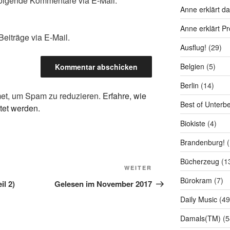
olgende Kommentare via E-Mail.
Anne erklärt da
Anne erklärt P
eiträge via E-Mail.
Ausflug!
(29)
Belgien
(5)
Berlin
(14)
et, um Spam zu reduzieren.
Erfahre, wie
Best of Unterb
tet werden.
Biokiste
(4)
Brandenburg!
(
Bücherzeug
(1
Nächster
WEITER
Bürokram
(7)
Beitrag
il 2)
Gelesen im November 2017
Daily Music
(49
Damals(TM)
(5