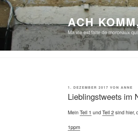
Zum
Inhalt
ACH KOMM
springen
Ma vie est faite de morceaux qui
VERÖFFENTLICHT
1. DEZEMBER 2017
VON
ANNE
AM
Lieblingstweets im
Mein
Teil 1
und
Teil 2
sind hier, 
1ppm