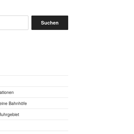
Suchen
m
y
kationen
eine Bahnhöfe
Ruhrgebiet