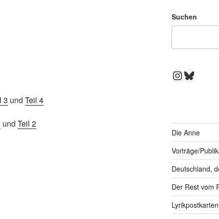
Suchen
Instagra
Bluesk
l 3
und
Teil 4
1
und
Teil 2
Die Anne
Vorträge/Publi
Deutschland, d
Der Rest vom 
Lyrikpostkarten