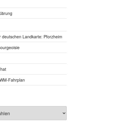
lärung
r deutschen Landkarte: Pforzheim
ourgeoisie
That
e-WM-Fahrplan