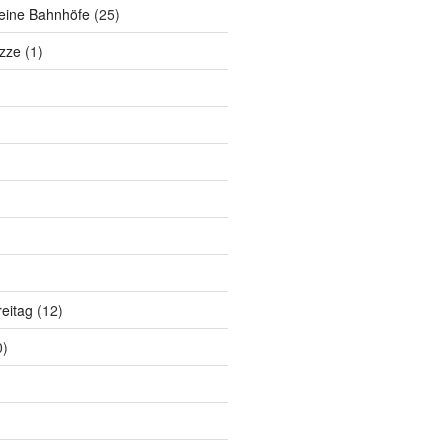
eine Bahnhöfe
(25)
zze
(1)
eitag
(12)
0)