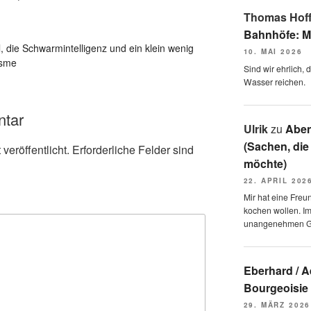
Thomas Hof
Bahnhöfe: M
l, die Schwarmintelligenz und ein klein wenig
10. MAI 2026
isme
Sind wir ehrlich,
Wasser reichen.
ntar
Ulrik
zu
Aben
(Sachen, die
veröffentlicht.
Erforderliche Felder sind
möchte)
22. APRIL 202
Mir hat eine Freu
kochen wollen. I
unangenehmen 
Eberhard / 
Bourgeoisie
29. MÄRZ 2026