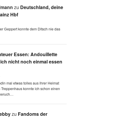
fmann
zu
Deutschland, deine
ainz Hbf
 der Geppert konnte dem Ditsch nie das
teuer Essen: Andouillette
 ich nicht noch einmal essen
6
ndin mal etwas tolles aus ihrer Heimat
m Treppenhaus konnte ich schon einen
Geruch…
Aebby
zu
Fandoms der