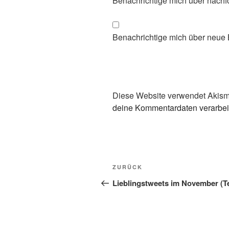
Benachrichtige mich über nachf
Benachrichtige mich über neue B
Diese Website verwendet Akism
deine Kommentardaten verarbei
Beitragsnavigation
Vorheriger
ZURÜCK
Beitrag
Lieblingstweets im November (Te