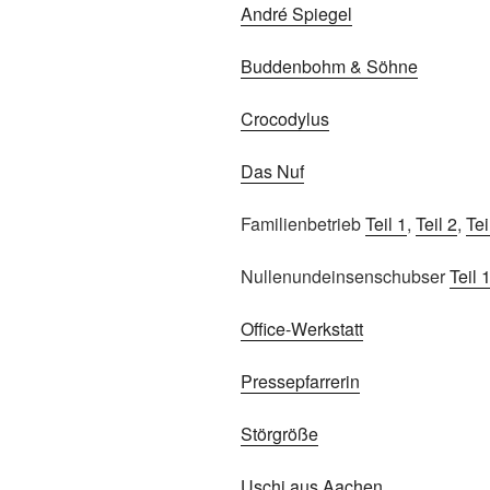
André Spiegel
Buddenbohm & Söhne
Crocodylus
Das Nuf
Familienbetrieb
Teil 1
,
Teil 2
,
Tei
Nullenundeinsenschubser
Teil 
Office-Werkstatt
Pressepfarrerin
Störgröße
Uschi aus Aachen