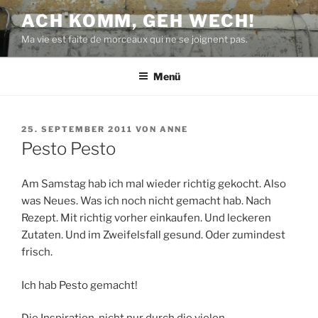
Zum
ACH KOMM, GEH WECH!
Inhalt
Ma vie est faite de morceaux qui ne se joignent pas.
springen
Menü
VERÖFFENTLICHT
25. SEPTEMBER 2011
VON
ANNE
AM
Pesto Pesto
Am Samstag hab ich mal wieder richtig gekocht. Also
was Neues. Was ich noch nicht gemacht hab. Nach
Rezept. Mit richtig vorher einkaufen. Und leckeren
Zutaten. Und im Zweifelsfall gesund. Oder zumindest
frisch.
Ich hab Pesto gemacht!