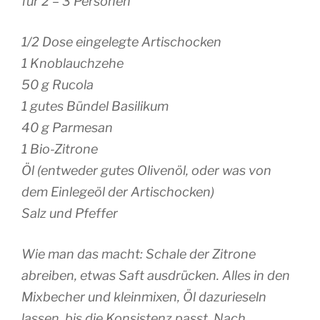
für 2 – 3 Personen
1/2 Dose eingelegte Artischocken
1 Knoblauchzehe
50 g Rucola
1 gutes Bündel Basilikum
40 g Parmesan
1 Bio-Zitrone
Öl (entweder gutes Olivenöl, oder was von
dem Einlegeöl der Artischocken)
Salz und Pfeffer
Wie man das macht: Schale der Zitrone
abreiben, etwas Saft ausdrücken. Alles in den
Mixbecher und kleinmixen, Öl dazurieseln
lassen, bis die Konsistenz passt. Nach