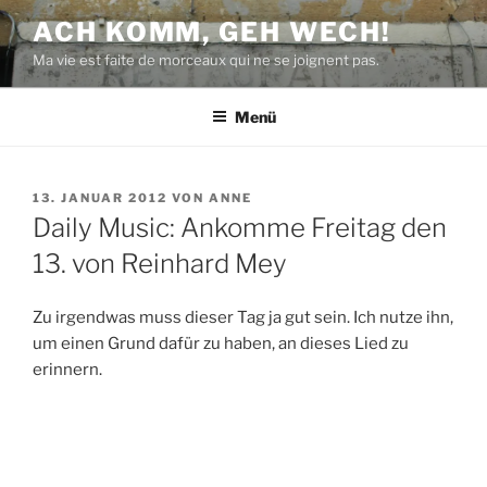
Zum
ACH KOMM, GEH WECH!
Inhalt
Ma vie est faite de morceaux qui ne se joignent pas.
springen
Menü
VERÖFFENTLICHT
13. JANUAR 2012
VON
ANNE
AM
Daily Music: Ankomme Freitag den
13. von Reinhard Mey
Zu irgendwas muss dieser Tag ja gut sein. Ich nutze ihn,
um einen Grund dafür zu haben, an dieses Lied zu
erinnern.