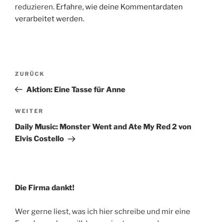
reduzieren.
Erfahre, wie deine Kommentardaten
verarbeitet werden.
Beitragsnavigation
Vorheriger
ZURÜCK
Beitrag
Aktion: Eine Tasse für Anne
Nächster
WEITER
Beitrag
Daily Music: Monster Went and Ate My Red 2 von
Elvis Costello
Die Firma dankt!
Wer gerne liest, was ich hier schreibe und mir eine