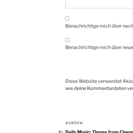
Benachrichtige mich über nac
Benachrichtige mich über neue 
Diese Website verwendet Akis
wie deine Kommentardaten ver
Beitragsnavigation
Vorheriger
ZURÜCK
Beitrag
Daily Music: Theme from Cine