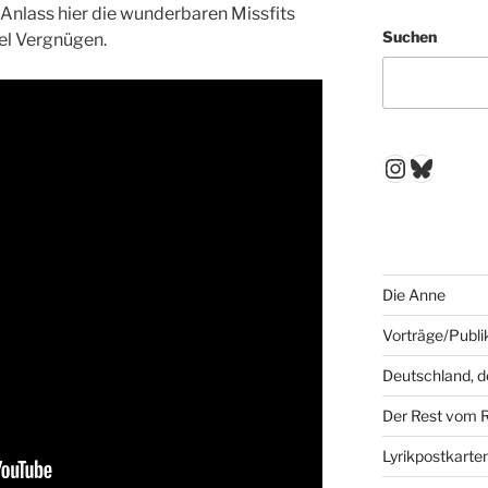
Anlass hier die wunderbaren Missfits
Suchen
el Vergnügen.
Instagr
Blues
Die Anne
Vorträge/Publi
Deutschland, 
Der Rest vom 
Lyrikpostkarte