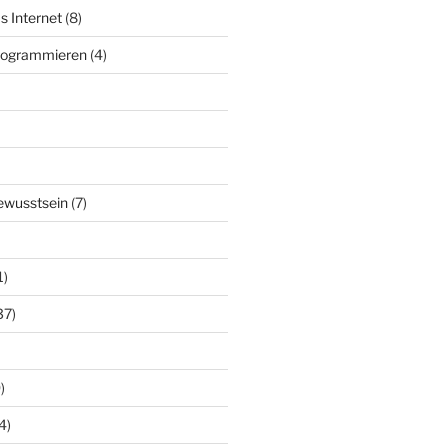
s Internet
(8)
Programmieren
(4)
ewusstsein
(7)
1)
37)
)
4)