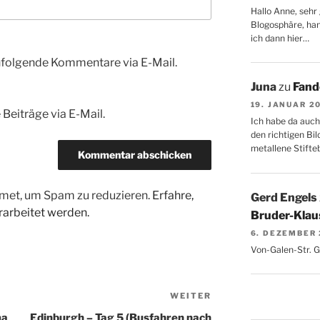
Hallo Anne, sehr 
Blogosphäre, hang
ich dann hier…
hfolgende Kommentare via E-Mail.
Juna
zu
Fand
19. JANUAR 2
Beiträge via E-Mail.
Ich habe da auch
den richtigen Bil
metallene Stifte
met, um Spam zu reduzieren.
Erfahre,
Gerd Engels
arbeitet werden.
Bruder-Klaus
6. DEZEMBER
Von-Galen-Str. 
WEITER
Nächster
Beitrag
ma
Edinburgh – Tag 5 (Busfahren nach