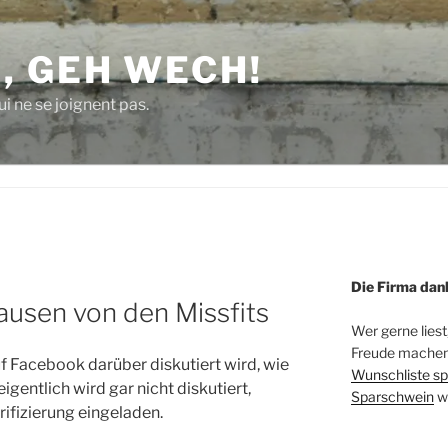
, GEH WECH!
i ne se joignent pas.
Die Firma dan
ausen von den Missfits
Wer gerne liest
Freude machen 
uf Facebook darüber diskutiert wird, wie
Wunschliste sp
igentlich wird gar nicht diskutiert,
Sparschwein
w
rifizierung eingeladen.