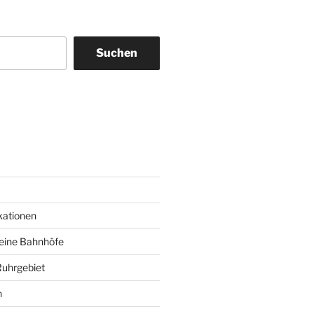
Suchen
am
ky
kationen
deine Bahnhöfe
Ruhrgebiet
n