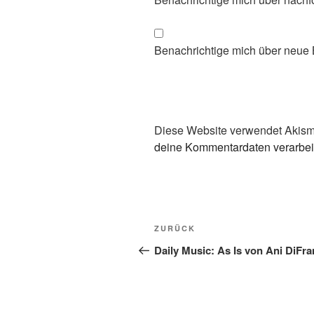
Benachrichtige mich über neue B
Diese Website verwendet Akism
deine Kommentardaten verarbei
Beitragsnavigation
Vorheriger
ZURÜCK
Beitrag
Daily Music: As Is von Ani DiFr