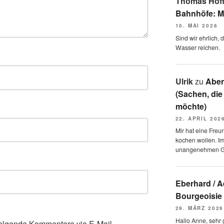
Thomas Hof
Bahnhöfe: M
10. MAI 2026
Sind wir ehrlich,
Wasser reichen.
Ulrik
zu
Aben
(Sachen, die
möchte)
22. APRIL 202
Mir hat eine Freu
kochen wollen. I
unangenehmen 
Eberhard / 
Bourgeoisie
29. MÄRZ 2026
Hallo Anne, sehr g
olgende Kommentare via E-Mail.