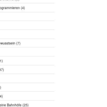
rogrammieren
(4)
ewusstsein
(7)
1)
37)
)
4)
eine Bahnhöfe
(25)