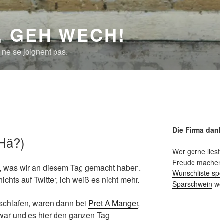
, GEH WECH!
 ne se joignent pas.
Die Firma dan
(Hä?)
Wer gerne liest
Freude machen 
, was wir an diesem Tag gemacht haben.
Wunschliste sp
 nichts auf Twitter, ich weiß es nicht mehr.
Sparschwein
we
eschlafen, waren dann bei
Pret A Manger
,
n war und es hier den ganzen Tag