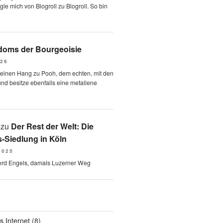
le mich von Blogroll zu Blogroll. So bin
oms der Bourgeoisie
026
 einen Hang zu Pooh, dem echten, mit den
und besitze ebenfalls eine metallene
zu
Der Rest der Welt: Die
-Siedlung in Köln
2025
erd Engels, damals Luzerner Weg
s Internet
(8)