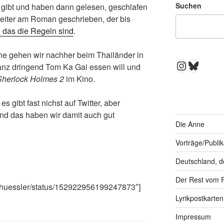
Suchen
gibt und haben dann gelesen, geschlafen
eiter am Roman geschrieben, der bis
l das die Regeln sind
.
he gehen wir nachher beim Thailänder in
Instagra
Bluesk
ganz dringend Tom Ka Gai essen will und
Sherlock Holmes 2
im Kino.
es gibt fast nichst auf Twitter, aber
und das haben wir damit auch gut
Die Anne
Vorträge/Publi
Deutschland, d
Der Rest vom 
eschuessler/status/152922956199247873″]
Lyrikpostkarten
Impressum