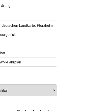
lärung
r deutschen Landkarte: Pforzheim
ourgeoisie
That
e-WM-Fahrplan