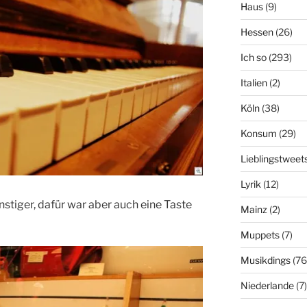
Haus
(9)
Hessen
(26)
Ich so
(293)
Italien
(2)
Köln
(38)
Konsum
(29)
Lieblingstweet
Lyrik
(12)
nstiger, dafür war aber auch eine Taste
Mainz
(2)
Muppets
(7)
Musikdings
(76
Niederlande
(7)