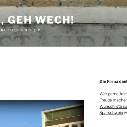
, GEH WECH!
i ne se joignent pas.
Die Firma dan
Wer gerne liest
Freude machen 
Wunschliste sp
Sparschwein
w