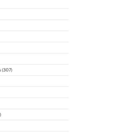
s
(307)
)