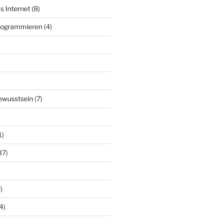
s Internet
(8)
Programmieren
(4)
ewusstsein
(7)
1)
37)
)
4)