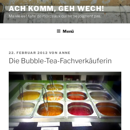
Zum
ACH KOMM, GEH WECH!
Inhalt
Ma vie est faite de morceaux qui ne se joignent pas.
springen
Menü
VERÖFFENTLICHT
22. FEBRUAR 2012
VON
ANNE
AM
Die Bubble-Tea-Fachverkäuferin