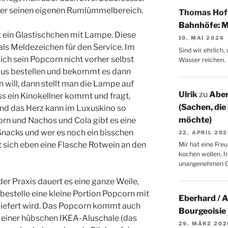
der seinen eigenen Rumlümmelbereich.
Thomas Ho
Bahnhöfe: M
 ein Glastischchen mit Lampe. Diese
10. MAI 2026
als Meldezeichen für den Service. Im
Sind wir ehrlich
ch sein Popcorn nicht vorher selbst
Wasser reichen.
aus bestellen und bekommt es dann
will, dann stellt man die Lampe auf
Ulrik
zu
Aben
ss ein Kinokellner kommt und fragt,
(Sachen, die
nd das Herz kann im Luxuskino so
möchte)
rn und Nachos und Cola gibt es eine
Snacks und wer es noch ein bisschen
22. APRIL 20
llt sich eben eine Flasche Rotwein an den
Mir hat eine Freu
kochen wollen. I
unangenehmen 
 der Praxis dauert es eine ganze Weile,
bestelle eine kleine Portion Popcorn mit
Eberhard / 
geliefert wird. Das Popcorn kommt auch
Bourgeoisie
in einer hübschen IKEA-Aluschale (das
29. MÄRZ 202