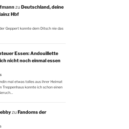
ffmann
zu
Deutschland, deine
ainz Hbf
, der Geppert konnte dem Ditsch nie das
teuer Essen: Andouillette
 ich nicht noch einmal essen
26
ndin mal etwas tolles aus ihrer Heimat
m Treppenhaus konnte ich schon einen
Geruch…
Aebby
zu
Fandoms der
6