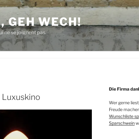
, GEH WECH!
i ne se joignent pas.
Die Firma dan
m Luxuskino
Wer gerne liest
Freude machen 
Wunschliste sp
Sparschwein
w