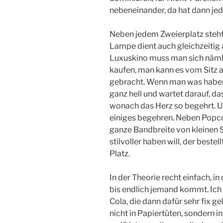
nebeneinander, da hat dann je
Neben jedem Zweierplatz steht
Lampe dient auch gleichzeitig 
Luxuskino muss man sich nämli
kaufen, man kann es vom Sitz 
gebracht. Wenn man was haben 
ganz hell und wartet darauf, da
wonach das Herz so begehrt. U
einiges begehren. Neben Popco
ganze Bandbreite von kleinen 
stilvoller haben will, der beste
Platz.
In der Theorie recht einfach, in
bis endlich jemand kommt. Ich 
Cola, die dann dafür sehr fix 
nicht in Papiertüten, sondern 