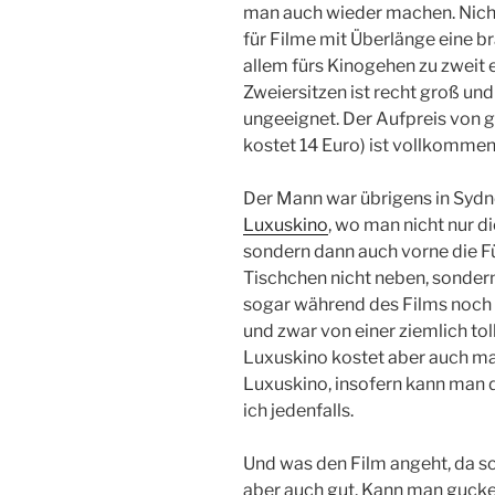
man auch wieder machen. Nicht
für Filme mit Überlänge eine b
allem fürs Kinogehen zu zweit
Zweiersitzen ist recht groß un
ungeeignet. Der Aufpreis von g
kostet 14 Euro) ist vollkommen
Der Mann war übrigens in Sydn
Luxuskino
, wo man nicht nur di
sondern dann auch vorne die 
Tischchen nicht neben, sonder
sogar während des Films noch
und zwar von einer ziemlich tol
Luxuskino kostet aber auch mal
Luxuskino, insofern kann man d
ich jedenfalls.
Und was den Film angeht, da sc
aber auch gut. Kann man gucke