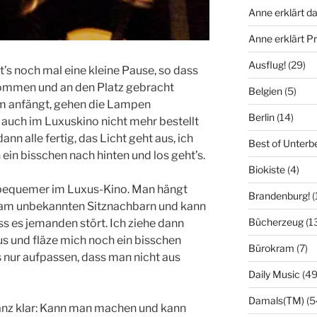
Anne erklärt da
Anne erklärt 
Ausflug!
(29)
’s noch mal eine kleine Pause, so dass
nommen und an den Platz gebracht
Belgien
(5)
lm anfängt, gehen die Lampen
Berlin
(14)
 auch im Luxuskino nicht mehr bestellt
nn alle fertig, das Licht geht aus, ich
Best of Unterb
ein bisschen nach hinten und los geht’s.
Biokiste
(4)
d bequemer im Luxus-Kino. Man hängt
Brandenburg!
(
t am unbekannten Sitznachbarn und kann
Bücherzeug
(1
ss es jemanden stört. Ich ziehe dann
s und fläze mich noch ein bisschen
Bürokram
(7)
s nur aufpassen, dass man nicht aus
Daily Music
(49
Damals(TM)
(5
anz klar: Kann man machen und kann