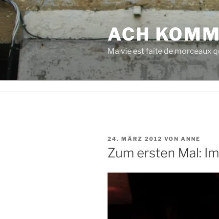
Zum
Inhalt
ACH KOMM
springen
Ma vie est faite de morceaux qu
VERÖFFENTLICHT
24. MÄRZ 2012
VON
ANNE
AM
Zum ersten Mal: I