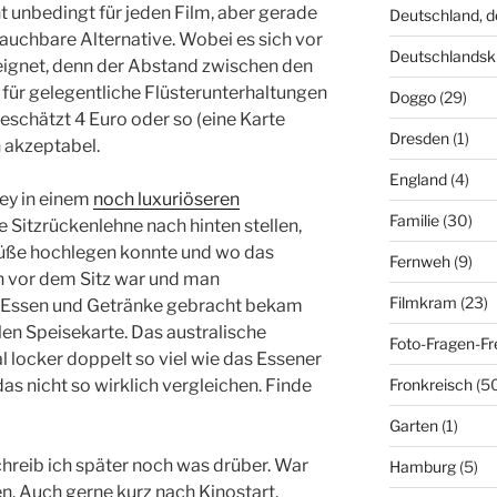
 unbedingt für jeden Film, aber gerade
Deutschland, 
rauchbare Alternative. Wobei es sich vor
Deutschlandsk
 eignet, denn der Abstand zwischen den
d für gelegentliche Flüsterunterhaltungen
Doggo
(29)
eschätzt 4 Euro oder so (eine Karte
Dresden
(1)
 akzeptabel.
England
(4)
ey in einem
noch luxuriöseren
Familie
(30)
e Sitzrückenlehne nach hinten stellen,
Füße hochlegen konnte und wo das
Fernweh
(9)
n vor dem Sitz war und man
Filmkram
(23)
 Essen und Getränke gebracht bekam
len Speisekarte. Das australische
Foto-Fragen-Fr
 locker doppelt so viel wie das Essener
Fronkreisch
(5
as nicht so wirklich vergleichen. Finde
Garten
(1)
hreib ich später noch was drüber. War
Hamburg
(5)
n. Auch gerne kurz nach Kinostart.