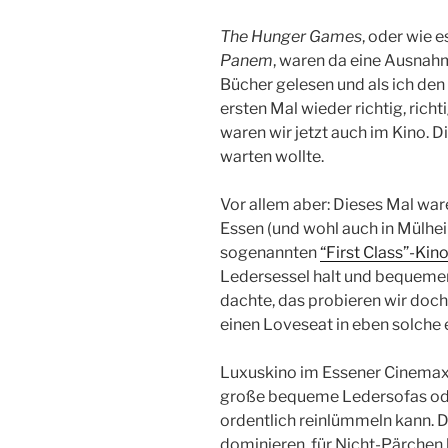
The Hunger Games
, oder wie e
Panem
, waren da eine Ausnahm
Bücher gelesen und als ich den
ersten Mal wieder richtig, rich
waren wir jetzt auch im Kino. Di
warten wollte.
Vor allem aber: Dieses Mal war
Essen (und wohl auch in Mülhei
sogenannten
“First Class”-Kin
Ledersessel halt und bequemer 
dachte, das probieren wir doch 
einen Loveseat in eben solche e
Luxuskino im Essener CinemaxX 
große bequeme Ledersofas oder
ordentlich reinlümmeln kann. D
dominieren, für Nicht-Pärchen