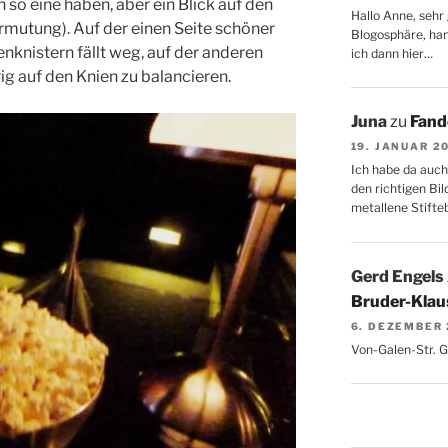
h so eine haben, aber ein Blick auf den
Hallo Anne, sehr 
rmutung). Auf der einen Seite schöner
Blogosphäre, hang
knistern fällt weg, auf der anderen
ich dann hier…
ig auf den Knien zu balancieren.
Juna
zu
Fand
19. JANUAR 2
Ich habe da auch
den richtigen Bil
metallene Stifte
Gerd Engels
Bruder-Klaus
6. DEZEMBER
Von-Galen-Str. 