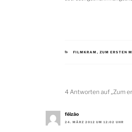
KATEGORIEN
FILMKRAM
,
ZUM ERSTEN 
4 Antworten auf „Zum er
féizào
24. MÄRZ 2012 UM 12:02 UHR