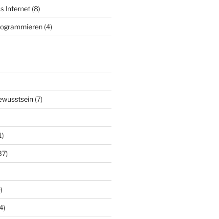
s Internet
(8)
Programmieren
(4)
ewusstsein
(7)
1)
37)
)
4)