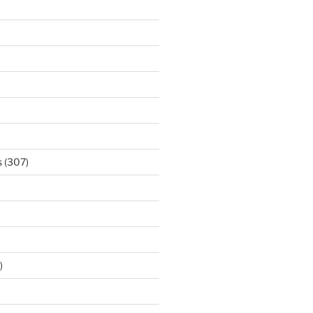
s
(307)
)