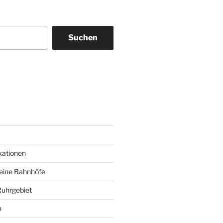
Suchen
am
ky
kationen
deine Bahnhöfe
Ruhrgebiet
n