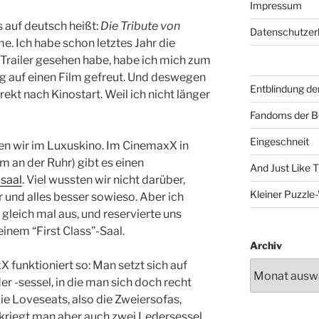
Impressum
s auf deutsch heißt:
Die Tribute von
Datenschutzer
e. Ich habe schon letztes Jahr die
 Trailer gesehen habe, habe ich mich zum
tig auf einen Film gefreut. Und deswegen
Entblindung de
rekt nach Kinostart. Weil ich nicht länger
Fandoms der B
Eingeschneit
en wir im Luxuskino. Im CinemaxX in
m an der Ruhr) gibt es einen
And Just Like 
osaal
. Viel wussten wir nicht darüber,
Kleiner Puzzl
und alles besser sowieso. Aber ich
gleich mal aus, und reservierte uns
inem “First Class”-Saal.
Archiv
funktioniert so: Man setzt sich auf
 -sessel, in die man sich doch recht
ie Loveseats, also die Zweiersofas,
 kriegt man aber auch zwei Ledersessel