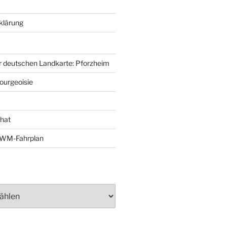
klärung
r deutschen Landkarte: Pforzheim
ourgeoisie
That
e-WM-Fahrplan