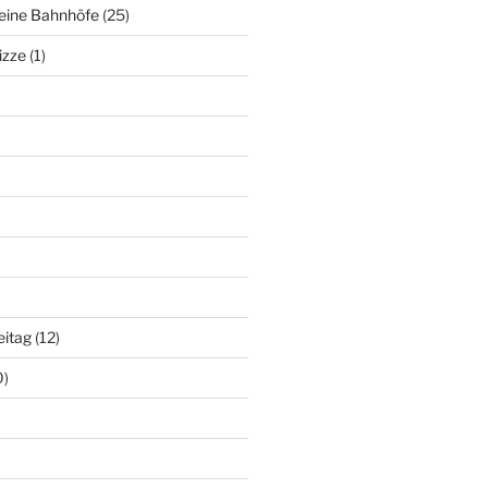
deine Bahnhöfe
(25)
izze
(1)
eitag
(12)
0)