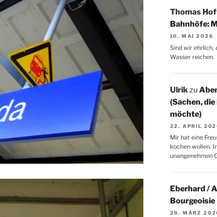
Thomas Ho
Bahnhöfe: M
10. MAI 2026
Sind wir ehrlich
Wasser reichen.
Ulrik
zu
Aben
(Sachen, die
möchte)
22. APRIL 20
Mir hat eine Freu
kochen wollen. I
unangenehmen 
Eberhard / 
Bourgeoisie
29. MÄRZ 202