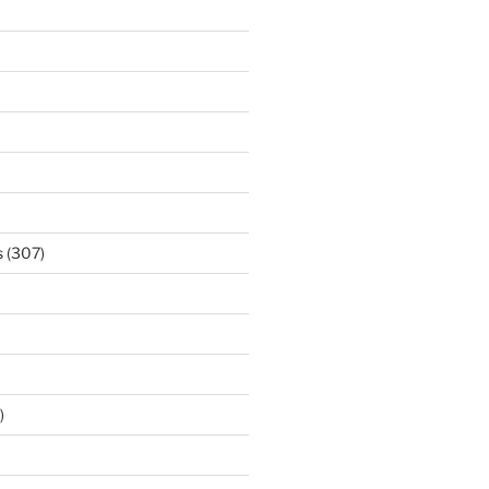
s
(307)
)