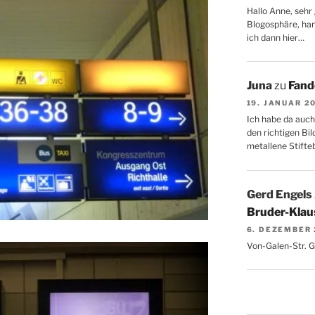
Hallo Anne, sehr 
Blogosphäre, hang
ich dann hier…
Juna
zu
Fand
19. JANUAR 2
Ich habe da auch
den richtigen Bil
metallene Stifte
Gerd Engels
Bruder-Klaus
6. DEZEMBER
Von-Galen-Str. 