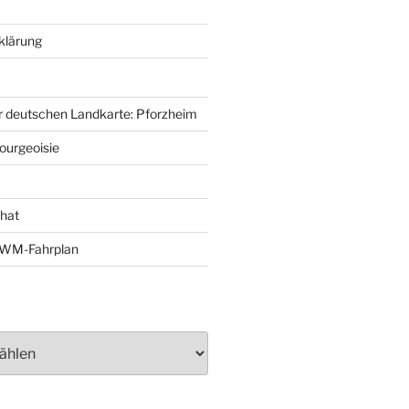
klärung
r deutschen Landkarte: Pforzheim
ourgeoisie
That
e-WM-Fahrplan