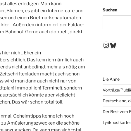
ast alles erledigen. Man kann
Suchen
er, Blumen, es gibt ein Internetcafé und
kasen und einen Briefmarkenautomaten
hildert. Außerdem informiert der Fuldaer
 im Bahnhof. Gerne auch doppelt, direkt
Instagr
Blues
 hier nicht. Eher ein
ersichtlich. Das kenn ich nämlich auch
ends nicht unbedingt mehr als nötig am
 Zeitschriftenladen macht auch schon
Die Anne
ss wird man dann auch nicht nur von
tplan! Immobilien! Termine!), sondern
Vorträge/Publi
auptsächlich könnte aber vielleicht
Deutschland, 
en. Das wär schon total toll.
Der Rest vom 
 einmal, Geheimtipps kenne ich noch
Lyrikpostkarte
ein zu Amüsierungszwecken die schöne
ge anzugucken. Da kann man sich total