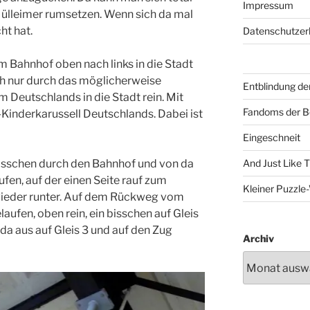
Impressum
Mülleimer rumsetzen. Wenn sich da mal
t hat.
Datenschutzer
Bahnhof oben nach links in die Stadt
 nur durch das möglicherweise
Entblindung de
m Deutschlands in die Stadt rein. Mit
Fandoms der B
-Kinderkarussell Deutschlands. Dabei ist
Eingeschneit
bisschen durch den Bahnhof und von da
And Just Like 
fen, auf der einen Seite rauf zum
Kleiner Puzzl
wieder runter. Auf dem Rückweg vom
ufen, oben rein, ein bisschen auf Gleis
da aus auf Gleis 3 und auf den Zug
Archiv