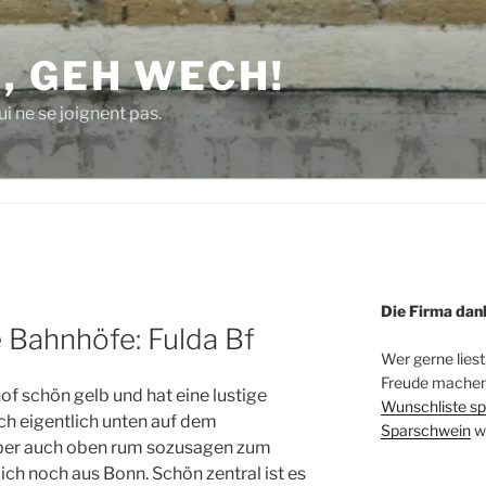
, GEH WECH!
i ne se joignent pas.
Die Firma dan
 Bahnhöfe: Fulda Bf
Wer gerne liest
Freude machen 
of schön gelb und hat eine lustige
Wunschliste sp
h eigentlich unten auf dem
Sparschwein
w
aber auch oben rum sozusagen zum
 ich noch aus Bonn. Schön zentral ist es