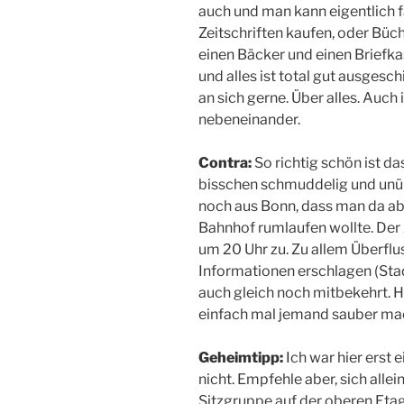
auch und man kann eigentlich f
Zeitschriften kaufen, oder Büch
einen Bäcker und einen Brief
und alles ist total gut ausgesc
an sich gerne. Über alles. Auch
nebeneinander.
Contra:
So richtig schön ist das
bisschen schmuddelig und unüb
noch aus Bonn, dass man da ab
Bahnhof rumlaufen wollte. Der
um 20 Uhr zu. Zu allem Überflu
Informationen erschlagen (Stad
auch gleich noch mitbekehrt. H
einfach mal jemand sauber mach
Geheimtipp:
Ich war hier erst
nicht. Empfehle aber, sich all
Sitzgruppe auf der oberen Eta