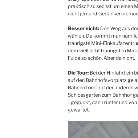
praktisch zu sechst um einen 
nicht jemand Gedanken gemach
Besser nicht:
Den Weg aus dem 
wählen. Da kommt man nämlich
traurigste Mini-Einkaufszentru
dem vielleicht traurigsten Mini
Fulda so schön. Aber da nicht.
Die Tour:
Bei der Hinfahrt ein 
auf den Bahnhofsvorplatz gelau
Bahnhof und auf der anderen 
Schlossgarten zum Bahnhof gela
1 geguckt, dann runter und von 
gewartet.