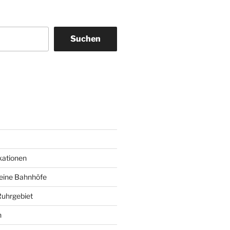
Suchen
am
ky
kationen
deine Bahnhöfe
Ruhrgebiet
n