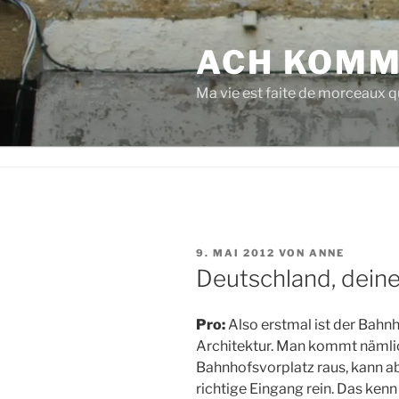
Zum
Inhalt
ACH KOMM
springen
Ma vie est faite de morceaux qu
VERÖFFENTLICHT
9. MAI 2012
VON
ANNE
AM
Deutschland, deine
Pro:
Also erstmal ist der Bahnh
Architektur. Man kommt nämlic
Bahnhofsvorplatz raus, kann 
richtige Eingang rein. Das kenn