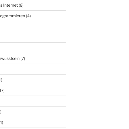
s Internet
(8)
Programmieren
(4)
ewusstsein
(7)
1)
37)
)
4)