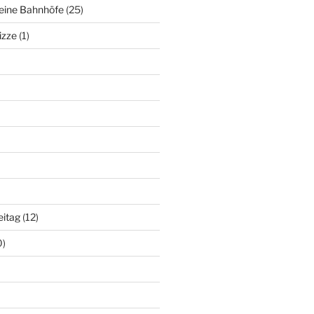
deine Bahnhöfe
(25)
izze
(1)
eitag
(12)
0)