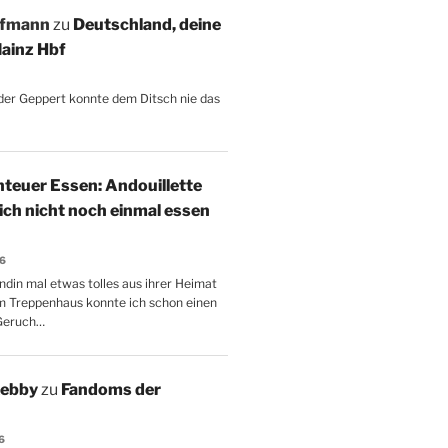
ffmann
zu
Deutschland, deine
ainz Hbf
, der Geppert konnte dem Ditsch nie das
teuer Essen: Andouillette
 ich nicht noch einmal essen
26
ndin mal etwas tolles aus ihrer Heimat
m Treppenhaus konnte ich schon einen
Geruch…
Aebby
zu
Fandoms der
6