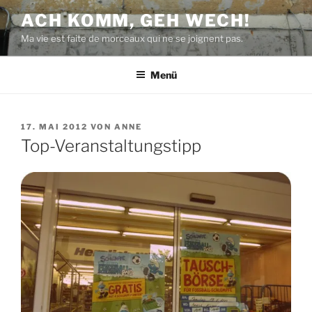
Zum
ACH KOMM, GEH WECH!
Inhalt
Ma vie est faite de morceaux qui ne se joignent pas.
springen
Menü
VERÖFFENTLICHT
17. MAI 2012
VON
ANNE
AM
Top-Veranstaltungstipp