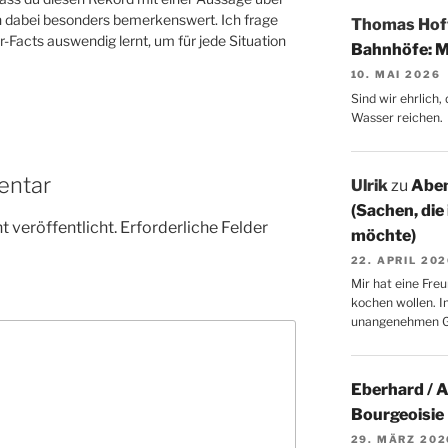
ich dabei besonders bemerkenswert. Ich frage
Thomas Ho
r-Facts auswendig lernt, um für jede Situation
Bahnhöfe: M
10. MAI 2026
Sind wir ehrlich
Wasser reichen.
entar
Ulrik
zu
Aben
(Sachen, die
 veröffentlicht.
Erforderliche Felder
möchte)
22. APRIL 20
Mir hat eine Freu
kochen wollen. I
unangenehmen 
Eberhard / 
Bourgeoisie
29. MÄRZ 202