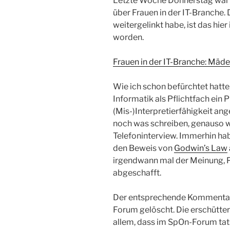
Letzte Woche Donnerstag war ic
über Frauen in der IT-Branche.
weitergelinkt habe, ist das hie
worden.
Frauen in der IT-Branche: Mädel
Wie ich schon befürchtet hatte
Informatik als Pflichtfach ein 
(Mis-)Interpretierfähigkeit an
noch was schreiben, genauso w
Telefoninterview. Immerhin hab
den Beweis von
Godwin’s Law
irgendwann mal der Meinung, 
abgeschafft.
Der entsprechende Kommentar
Forum gelöscht. Die erschütter
allem, dass im SpOn-Forum tat