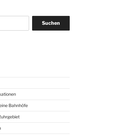
Suchen
am
ky
kationen
deine Bahnhöfe
Ruhrgebiet
n