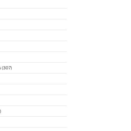
s
(307)
)