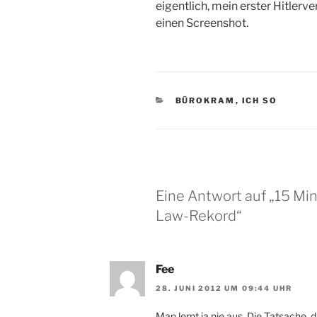
eigentlich, mein erster Hitlerv
einen Screenshot.
KATEGORIEN
BÜROKRAM
,
ICH SO
Eine Antwort auf „15 Mi
Law-Rekord“
Fee
28. JUNI 2012 UM 09:44 UHR
Man lernt ja nie aus. Die Tatsache,