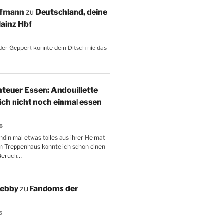
ffmann
zu
Deutschland, deine
ainz Hbf
, der Geppert konnte dem Ditsch nie das
teuer Essen: Andouillette
 ich nicht noch einmal essen
26
ndin mal etwas tolles aus ihrer Heimat
m Treppenhaus konnte ich schon einen
Geruch…
Aebby
zu
Fandoms der
6