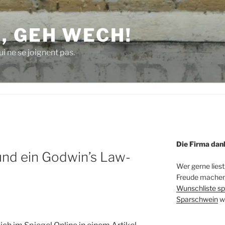
, GEH WECH!
i ne se joignent pas.
Die Firma dan
nd ein Godwin’s Law-
Wer gerne liest
Freude machen 
Wunschliste sp
Sparschwein
w