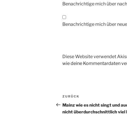
Benachrichtige mich über nac
Benachrichtige mich über neue 
Diese Website verwendet Akis
wie deine Kommentardaten ver
Beitragsnavigation
Vorheriger
ZURÜCK
Beitrag
Mainz wie es nicht singt und au
nicht überdurchschnittlich viel 