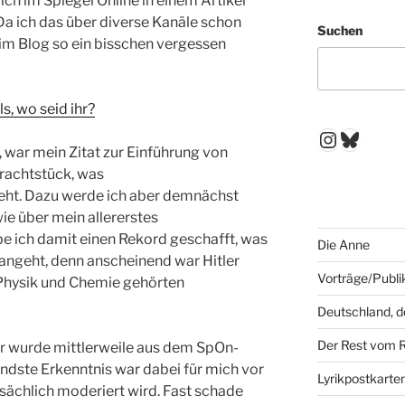
h im Spiegel Online in einem Artikel
 Da ich das über diverse Kanäle schon
Suchen
r im Blog so ein bisschen vergessen
s, wo seid ihr?
Instagr
Blues
, war mein Zitat zur Einführung von
Prachtstück, was
geht. Dazu werde ich aber demnächst
ie über mein allererstes
e ich damit einen Rekord geschafft, was
Die Anne
angeht, denn anscheinend war Hitler
Vorträge/Publi
Physik und Chemie gehörten
Deutschland, 
Der Rest vom 
 wurde mittlerweile aus dem SpOn-
ndste Erkenntnis war dabei für mich vor
Lyrikpostkarte
sächlich moderiert wird. Fast schade