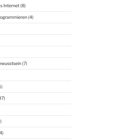
s Internet
(8)
Programmieren
(4)
ewusstsein
(7)
1)
37)
)
4)