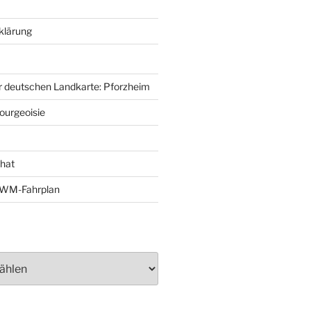
klärung
r deutschen Landkarte: Pforzheim
ourgeoisie
That
e-WM-Fahrplan