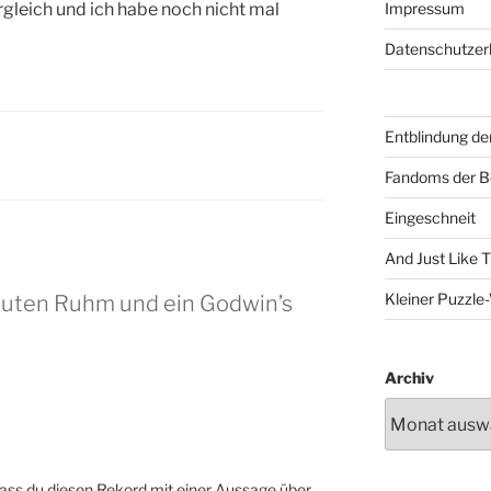
ergleich und ich habe noch nicht mal
Impressum
Datenschutzer
Entblindung de
Fandoms der B
Eingeschneit
And Just Like 
Kleiner Puzzl
nuten Ruhm und ein Godwin’s
Archiv
 dass du diesen Rekord mit einer Aussage über