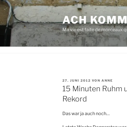
Zum
Inhalt
ACH KOMM
springen
Ma vie est faite de morceaux qu
VERÖFFENTLICHT
27. JUNI 2012
VON
ANNE
AM
15 Minuten Ruhm u
Rekord
Das war ja auch noch…