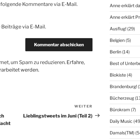
hfolgende Kommentare via E-Mail.
Anne erklärt da
Anne erklärt 
Beiträge via E-Mail.
Ausflug!
(29)
Belgien
(5)
Berlin
(14)
met, um Spam zu reduzieren.
Erfahre,
Best of Unterb
arbeitet werden.
Biokiste
(4)
Brandenburg!
(
Bücherzeug
(1
WEITER
Nächster
Bürokram
(7)
Beitrag
ch
Lieblingstweets im Juni (Teil 2)
Daily Music
(49
lacht
Damals(TM)
(5