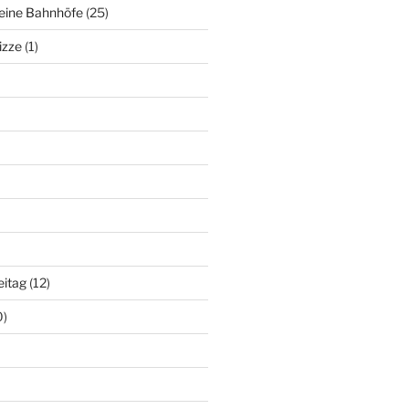
deine Bahnhöfe
(25)
izze
(1)
eitag
(12)
0)