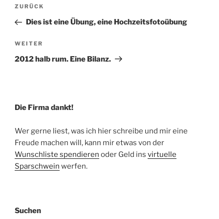
Beitragsnavigation
Vorheriger
ZURÜCK
Beitrag
Dies ist eine Übung, eine Hochzeitsfotoübung
Nächster
WEITER
Beitrag
2012 halb rum. Eine Bilanz.
Die Firma dankt!
Wer gerne liest, was ich hier schreibe und mir eine
Freude machen will, kann mir etwas von der
Wunschliste spendieren
oder Geld ins
virtuelle
Sparschwein
werfen.
Suchen