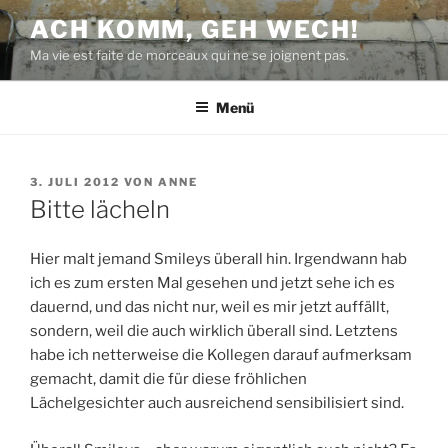
Zum
ACH KOMM, GEH WECH!
Inhalt
Ma vie est faite de morceaux qui ne se joignent pas.
springen
Menü
VERÖFFENTLICHT
3. JULI 2012
VON
ANNE
AM
Bitte lächeln
Hier malt jemand Smileys überall hin. Irgendwann hab
ich es zum ersten Mal gesehen und jetzt sehe ich es
dauernd, und das nicht nur, weil es mir jetzt auffällt,
sondern, weil die auch wirklich überall sind. Letztens
habe ich netterweise die Kollegen darauf aufmerksam
gemacht, damit die für diese fröhlichen
Lächelgesichter auch ausreichend sensibilisiert sind.