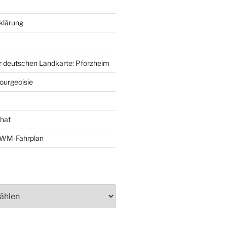
klärung
r deutschen Landkarte: Pforzheim
ourgeoisie
That
e-WM-Fahrplan