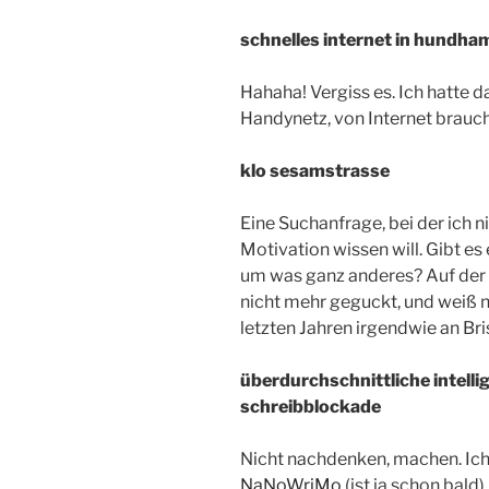
schnelles internet in hundha
Hahaha! Vergiss es. Ich hatte d
Handynetz, von Internet brauche
klo sesamstrasse
Eine Suchanfrage, bei der ich n
Motivation wissen will. Gibt es
um was ganz anderes? Auf der 
nicht mehr geguckt, und weiß n
letzten Jahren irgendwie an Br
überdurchschnittliche intell
schreibblockade
Nicht nachdenken, machen. Ich
NaNoWriMo
(ist ja schon bald