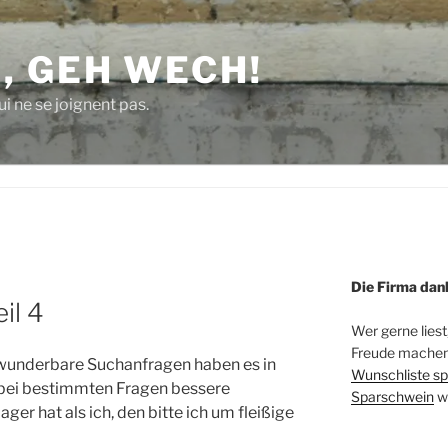
, GEH WECH!
i ne se joignent pas.
Die Firma dan
il 4
Wer gerne liest
Freude machen 
n wunderbare Suchanfragen haben es in
Wunschliste sp
r bei bestimmten Fragen bessere
Sparschwein
w
er hat als ich, den bitte ich um fleißige