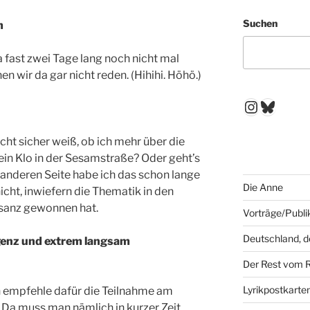
Suchen
m
a fast zwei Tage lang noch nicht mal
n wir da gar nicht reden. (Hihihi. Höhö.)
Instagr
Blues
icht sicher weiß, ob ich mehr über die
 ein Klo in der Sesamstraße? Oder geht’s
anderen Seite habe ich das schon lange
Die Anne
icht, inwiefern die Thematik in den
isanz gewonnen hat.
Vorträge/Publi
Deutschland, 
igenz und extrem langsam
Der Rest vom 
Lyrikpostkarte
 empfehle dafür die Teilnahme am
). Da muss man nämlich in kurzer Zeit