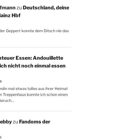
ffmann
zu
Deutschland, deine
ainz Hbf
, der Geppert konnte dem Ditsch nie das
teuer Essen: Andouillette
 ich nicht noch einmal essen
26
ndin mal etwas tolles aus ihrer Heimat
m Treppenhaus konnte ich schon einen
Geruch…
Aebby
zu
Fandoms der
6