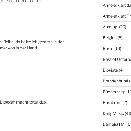
r Suchen, Teil 4“
Anne erklärt da
Anne erklärt 
Ausflug!
(29)
Belgien
(5)
-Reihe, da hatte ich gestern in der
er von in der Hand :)
Berlin
(14)
Best of Unterb
Biokiste
(4)
Brandenburg!
(
Bücherzeug
(1
Bloggen macht total klug.
Bürokram
(7)
Daily Music
(49
Damals(TM)
(5