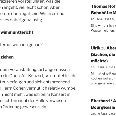
räziseren Vorstellungen, was die
Thomas Ho
 angeht, vielleicht schon. Aber
Bahnhöfe: M
derum dann egal sein. Wir irren und
st es dabei ganz lustig.
10. MAI 2026
Sind wir ehrlich
Wasser reichen.
schwimmunttericht
 Internet wonach genau?
Ulrik
zu
Aben
(Sachen, die
nziehen
möchte)
22. APRIL 20
l dem Veranstaltungsort angemessen.
Mir hat eine Freu
m ein Open-Air-Konzert, so empfehle ich
kochen wollen. I
 zu verfolgen und sich entsprechend
unangenehmen 
s Herrn Cohen vermutlich relativ wumpe,
h nicht mehr, was ich beim Konzert in
 ich bin nicht der Halle verwiesen
Eberhard / 
in Ordnung gewesen sein.
Bourgeoisie
29. MÄRZ 202