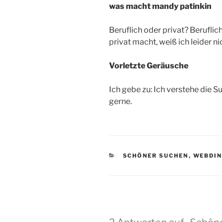
was macht mandy patinkin
Beruflich oder privat? Beruflich
privat macht, weiß ich leider ni
Vorletzte Geräusche
Ich gebe zu: Ich verstehe die S
gerne.
KATEGORIEN
SCHÖNER SUCHEN
,
WEBDI