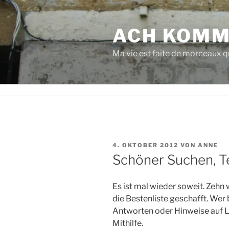
Zum
Inhalt
ACH KOMM
springen
Ma vie est faite de morceaux qu
VERÖFFENTLICHT
4. OKTOBER 2012
VON
ANNE
AM
Schöner Suchen, Te
Es ist mal wieder soweit. Zeh
die Bestenliste geschafft. We
Antworten oder Hinweise auf Lag
Mithilfe.