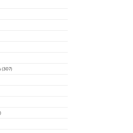
s
(307)
)