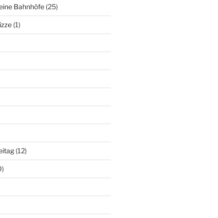
deine Bahnhöfe
(25)
izze
(1)
eitag
(12)
0)