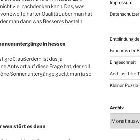
Impressum
 nicht viel nachdenken kann. Das, was
 von zweifelhafter Qualität, aber man hat
Datenschutzer
 der man dann was Besseres basteln
Entblindung de
sonnenuntergänge in hessen
Fandoms der B
st groß, außerdem ist das ja
Eingeschneit
 Antwort auf diese Frage hat, der soll
Schöne Sonnenuntergänge guckt man ja so
And Just Like 
Kleiner Puzzl
b
Archiv
er wen stört es denn