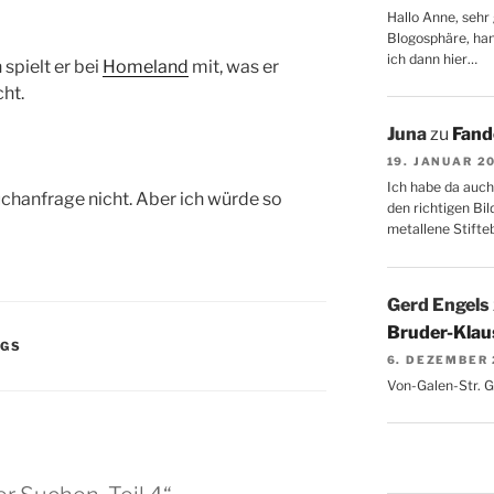
Hallo Anne, sehr 
Blogosphäre, hang
ich dann hier…
 spielt er bei
Homeland
mit, was er
cht.
Juna
zu
Fand
19. JANUAR 2
Ich habe da auch
uchanfrage nicht. Aber ich würde so
den richtigen Bil
metallene Stifte
Gerd Engels
Bruder-Klaus
NGS
6. DEZEMBER
Von-Galen-Str. 