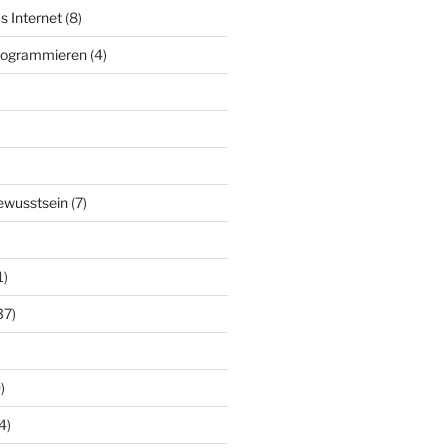
s Internet
(8)
Programmieren
(4)
ewusstsein
(7)
1)
37)
)
4)