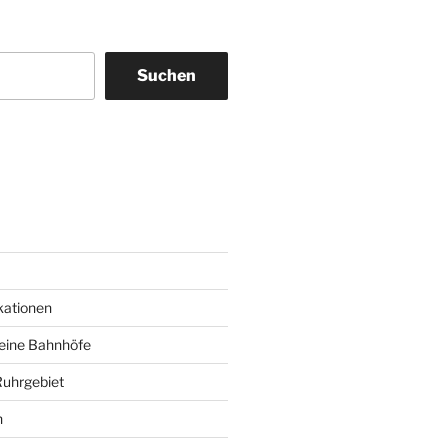
Suchen
am
ky
kationen
deine Bahnhöfe
Ruhrgebiet
n