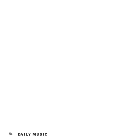
KATEGORIEN
DAILY MUSIC