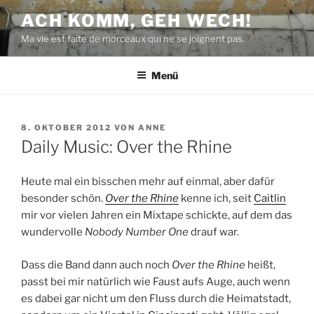
Zum
ACH KOMM, GEH WECH!
Inhalt
Ma vie est faite de morceaux qui ne se joignent pas.
springen
Menü
VERÖFFENTLICHT
8. OKTOBER 2012
VON
ANNE
AM
Daily Music: Over the Rhine
Heute mal ein bisschen mehr auf einmal, aber dafür
besonder schön.
Over the Rhine
kenne ich, seit
Caitlin
mir vor vielen Jahren ein Mixtape schickte, auf dem das
wundervolle
Nobody Number One
drauf war.
Dass die Band dann auch noch
Over the Rhine
heißt,
passt bei mir natürlich wie Faust aufs Auge, auch wenn
es dabei gar nicht um den Fluss durch die Heimatstadt,