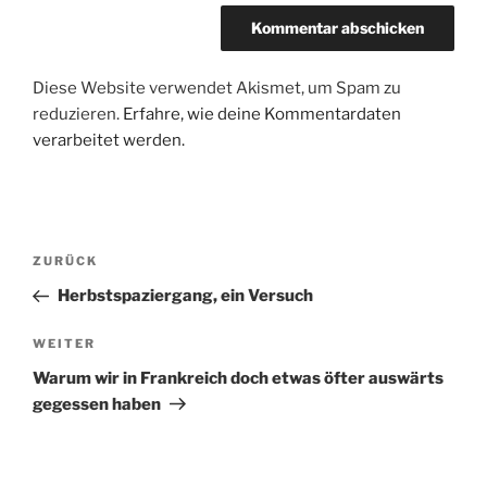
Diese Website verwendet Akismet, um Spam zu
reduzieren.
Erfahre, wie deine Kommentardaten
verarbeitet werden.
Beitragsnavigation
Vorheriger
ZURÜCK
Beitrag
Herbstspaziergang, ein Versuch
Nächster
WEITER
Beitrag
Warum wir in Frankreich doch etwas öfter auswärts
gegessen haben