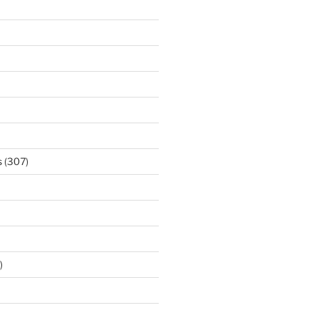
s
(307)
)