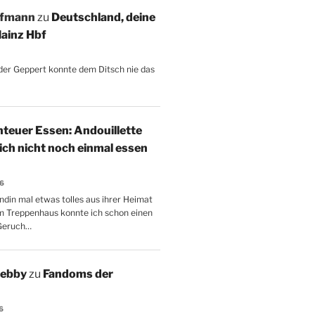
ffmann
zu
Deutschland, deine
ainz Hbf
, der Geppert konnte dem Ditsch nie das
teuer Essen: Andouillette
 ich nicht noch einmal essen
26
ndin mal etwas tolles aus ihrer Heimat
m Treppenhaus konnte ich schon einen
Geruch…
Aebby
zu
Fandoms der
6