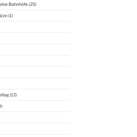
deine Bahnhöfe
(25)
izze
(1)
eitag
(12)
0)