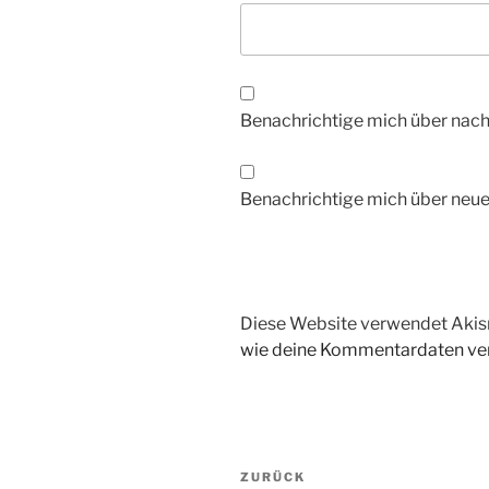
Benachrichtige mich über nac
Benachrichtige mich über neue 
Diese Website verwendet Akis
wie deine Kommentardaten ver
Beitragsnavigation
Vorheriger
ZURÜCK