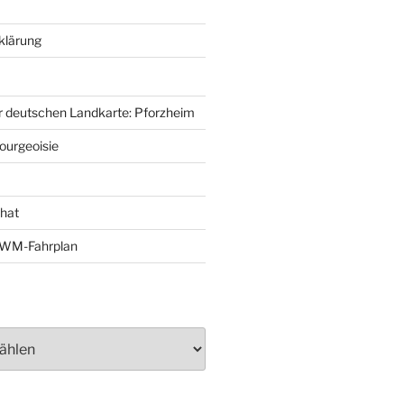
klärung
r deutschen Landkarte: Pforzheim
ourgeoisie
That
e-WM-Fahrplan