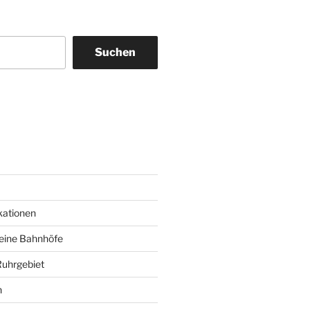
Suchen
am
ky
kationen
deine Bahnhöfe
Ruhrgebiet
n