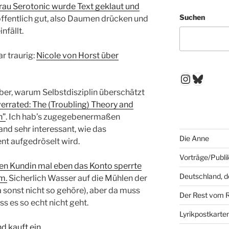
rau Serotonic wurde Text geklaut und
Suchen
ffentlich gut, also Daumen drücken und
nfällt.
r traurig:
Nicole von Horst über
Instagr
Blues
über, warum Selbstdisziplin überschätzt
verrated: The (Troubling) Theory and
n”
. Ich hab’s zugegebenermaßen
fand sehr interessant, wie das
Die Anne
t aufgedröselt wird.
Vorträge/Publi
n Kundin mal eben das Konto sperrte
Deutschland, 
m.
Sicherlich Wasser auf die Mühlen der
a sonst nicht so gehöre), aber da muss
Der Rest vom 
ss es so echt nicht geht.
Lyrikpostkarte
 kauft ein.