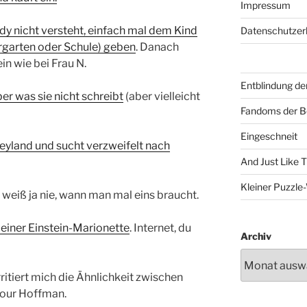
Impressum
y nicht versteht, einfach mal dem Kind
Datenschutzer
dergarten oder Schule) geben
. Danach
in wie bei Frau N.
Entblindung de
er was sie nicht schreibt
(aber vielleicht
Fandoms der B
Eingeschneit
eyland und sucht verzweifelt nach
And Just Like 
Kleiner Puzzl
weiß ja nie, wann man mal eins braucht.
t einer Einstein-Marionette
. Internet, du
Archiv
itiert mich die Ähnlichkeit zwischen
mour Hoffman.