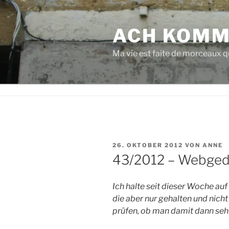
Zum
Inhalt
ACH KOMM
springen
Ma vie est faite de morceaux qu
VERÖFFENTLICHT
26. OKTOBER 2012
VON
ANNE
AM
43/2012 – Webge
Ich halte seit dieser Woche auf 
die aber nur gehalten und nicht
prüfen, ob man damit dann sehr