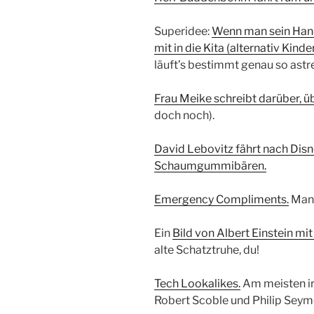
Superidee:
Wenn man sein Hand
mit in die Kita (alternativ Kin
läuft’s bestimmt genau so astre
Frau Meike schreibt darüber, üb
doch noch).
David Lebovitz fährt nach Disn
Schaumgummibären.
Emergency Compliments.
Man 
Ein
Bild von Albert Einstein mi
alte Schatztruhe, du!
Tech Lookalikes.
Am meisten irr
Robert Scoble und Philip Sey