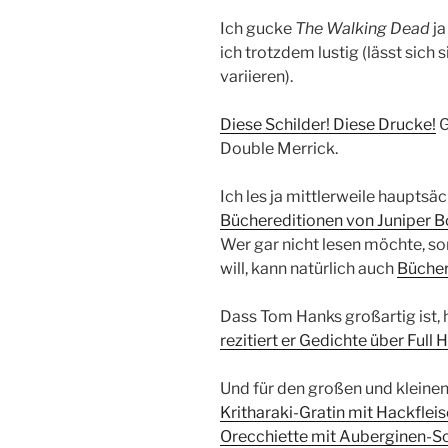
Ich gucke
The Walking Dead
ja
ich trotzdem lustig (lässt sich 
variieren).
Diese Schilder! Diese Drucke!
G
Double Merrick.
Ich les ja mittlerweile hauptsäc
Büchereditionen von Juniper 
Wer gar nicht lesen möchte, so
will, kann natürlich auch
Bücher
Dass Tom Hanks großartig ist, h
rezitiert er Gedichte über Full
Und für den großen und kleine
Kritharaki-Gratin mit Hackflei
Orecchiette mit Auberginen-S