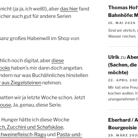
Thomas Ho
 nicht (ja ja, ich weiß!), aber
das hier
fand
Bahnhöfe: M
sicher auch gut für andere Serien
10. MAI 2026
Sind wir ehrlich
Wasser reichen.
anz großes Habenwill im Shop von
Ulrik
zu
Aben
hlich noch digital, aber
diese
(Sachen, die
Books
haben’s mir dann doch angetan.
möchte)
ndern nur was Buchähnliches hinstellen
22. APRIL 20
 aus Ziegelsteinen
nehmen.
Mir hat eine Freu
kochen wollen. I
atten wir ja letzte Woche schon. Jetzt
unangenehmen 
 House
.
Ja, genau,
diese
Serie.
n Hunger hätte ich diese Woche
Eberhard / 
sch, Zucchini und Schafskäse
,
Bourgeoisie
chweinefleisch-Ragu
und
Pasta-und-
29. MÄRZ 202