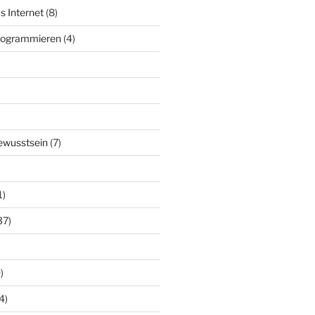
s Internet
(8)
Programmieren
(4)
ewusstsein
(7)
1)
37)
)
4)