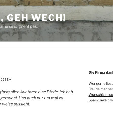
, GEH WECH!
i ne se joignent pas.
Die Firma dan
döns
Wer gerne liest
Freude machen 
(fast) allen Avataren eine Pfeife. Ich hab
Wunschliste sp
 geraucht. Und auch nur, um mal zu
Sparschwein
w
 weise aussieht.