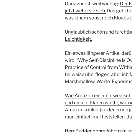
Ganz zuerst, weil wichtig:
Der F
jetzt wehrt sie sich.
Das geht ho
was einem sonst noch Kluges ei
Unglaublich schön und furchtba
Leichtigkeit.
Ein etwas längerer Artikel dar
wird:
“Why Self-Discipline Is O
Practice of Control from Withi
teilweise überflogen, aber ich 
Marshmallow-Warte-Experimen
Wie Amazon einer norwegische
und nicht erklären wollte, waru
Amazonkritiker (zu denen ich j
man einfach mal feststellen, da
Herr Buddenbohm fährt rum und