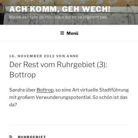
Zum
ACH KOMM, GEH WECH!
Inhalt
Ma vie est faite de morceaux qui ne se joignent pas.
springen
Menü
VERÖFFENTLICHT
16. NOVEMBER 2012
VON
ANNE
AM
Der Rest vom Ruhrgebiet (3):
Bottrop
Sandra über
Bottrop
, so eine Art virtuelle Stadtführung
mit großem Verwunderungspotential.
So
schön ist das
da?
KATEGORIEN
RUHRGEBIET