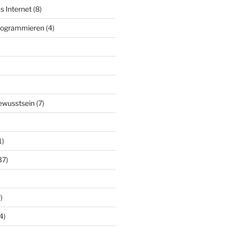
s Internet
(8)
Programmieren
(4)
ewusstsein
(7)
1)
37)
)
4)