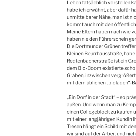
Leben tatsächlich vorstellen k
habe ich erwähnt, aber dafür 
unmittelbarer Nähe, man ist ni
kommt auch mit den öffentliche
Meine Eltern haben nach wie v
haben nie den Führerschein ge
Die Dortmunder Grünen treffen 
Kleinen Beurrhausstraße, habe 
Redtenbacherstraße ist ein Gre
dem Bio-Boom existierte scho
Graben, inzwischen vergrößert
mit dem üblichen „bioladen“-B
„Ein Dorf in der Stadt“ – so prä
außen. Und wenn man zu Kemper
einen Collegeblock zu kaufen u
mit einer langjährigen Kundin 
Tresen hängt ein Schild mit dem
wir sind auf der Arbeit und nic