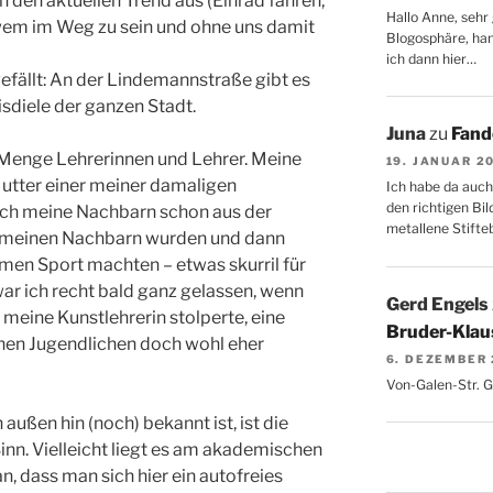
n den aktuellen Trend aus (Einrad fahren,
Hallo Anne, sehr 
wem im Weg zu sein und ohne uns damit
Blogosphäre, hang
ich dann hier…
gefällt: An der Lindemannstraße gibt es
isdiele der ganzen Stadt.
Juna
zu
Fand
 Menge Lehrerinnen und Lehrer. Meine
19. JANUAR 2
Mutter einer meiner damaligen
Ich habe da auch
den richtigen Bil
 ich meine Nachbarn schon aus der
metallene Stifte
u meinen Nachbarn wurden und dann
en Sport machten – etwas skurril für
 war ich recht bald ganz gelassen, wenn
Gerd Engels
r meine Kunstlehrerin stolperte, eine
Bruder-Klaus
chen Jugendlichen doch wohl eher
6. DEZEMBER
Von-Galen-Str. 
ußen hin (noch) bekannt ist, ist die
inn. Vielleicht liegt es am akademischen
an, dass man sich hier ein autofreies