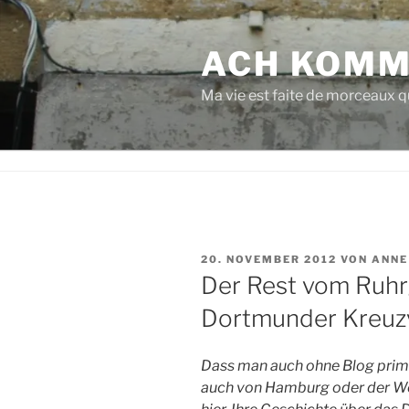
Zum
Inhalt
ACH KOMM
springen
Ma vie est faite de morceaux qu
VERÖFFENTLICHT
20. NOVEMBER 2012
VON
ANNE
AM
Der Rest vom Ruhrg
Dortmunder Kreuzv
Dass man auch ohne Blog prima
auch von Hamburg oder der We