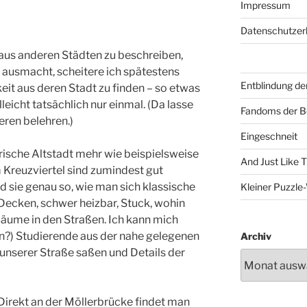
Impressum
Datenschutzer
us anderen Städten zu beschreiben,
 ausmacht, scheitere ich spätestens
Entblindung de
eit aus deren Stadt zu finden – so etwas
lleicht tatsächlich nur einmal. (Da lasse
Fandoms der B
eren belehren.)
Eingeschneit
rische Altstadt mehr wie beispielsweise
And Just Like 
m Kreuzviertel sind zumindest gut
nd sie genau so, wie man sich klassische
Kleiner Puzzl
 Decken, schwer heizbar, Stuck, wohin
 Bäume in den Straßen. Ich kann mich
gn?) Studierende aus der nahe gelegenen
Archiv
 unserer Straße saßen und Details der
 Direkt an der Möllerbrücke findet man