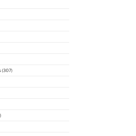
s
(307)
)