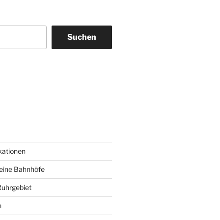
Suchen
am
ky
kationen
deine Bahnhöfe
Ruhrgebiet
n