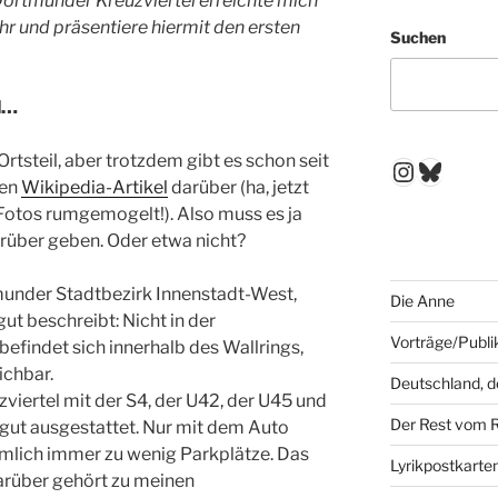
 Dortmunder Kreuzviertel erreichte mich
ehr und präsentiere hiermit den ersten
Suchen
l…
Ortsteil, aber trotzdem gibt es schon seit
Instagr
Blues
nen
Wikipedia-Artikel
darüber (ha, jetzt
Fotos rumgemogelt!). Also muss es ja
rüber geben. Oder etwa nicht?
tmunder Stadtbezirk Innenstadt-West,
Die Anne
ut beschreibt: Nicht in der
Vorträge/Publi
 befindet sich innerhalb des Wallrings,
ichbar.
Deutschland, 
viertel mit der S4, der U42, der U45 und
Der Rest vom 
 gut ausgestattet. Nur mit dem Auto
nämlich immer zu wenig Parkplätze. Das
Lyrikpostkarte
rüber gehört zu meinen