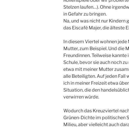
Rollenspiele oder wir probierte
Stelzen laufen…). Ohne irgend
in Gefahr zu bringen.
Na, und was nicht nur Kindern 
das Eiscafé Majer, die älteste E
In diesem Viertel wohnen jede
Mutter, zum Beispiel. Und die 
Freundinnen. Teilweise kannte
Schule, bevor sie auch noch z
etwa mit meiner Mutter zusamm
alle Beteiligten. Auf jeden Fall
ich in meiner Freizeit etwa übe
Situation, die den handelsübli
verwirren würde.
Wodurch das Kreuzviertel nach a
Grünen-Dichte im politischen S
Milieu, aber vielleicht auch dar