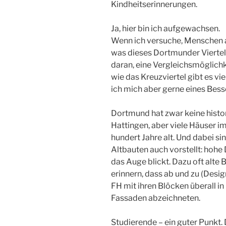
Kindheitserinnerungen.
Ja, hier bin ich aufgewachsen.
Wenn ich versuche, Menschen a
was dieses Dortmunder Viertel
daran, eine Vergleichsmöglichk
wie das Kreuzviertel gibt es vie
ich mich aber gerne eines Bess
Dortmund hat zwar keine histo
Hattingen, aber viele Häuser i
hundert Jahre alt. Und dabei si
Altbauten auch vorstellt: hohe
das Auge blickt. Dazu oft alte
erinnern, dass ab und zu (Desi
FH mit ihren Blöcken überall in
Fassaden abzeichneten.
Studierende – ein guter Punkt.