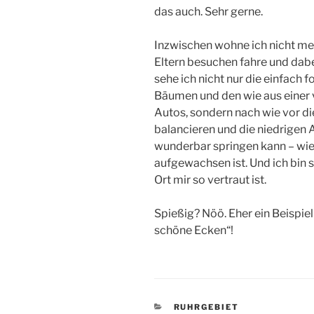
das auch. Sehr gerne.
Inzwischen wohne ich nicht me
Eltern besuchen fahre und dabe
sehe ich nicht nur die einfach 
Bäumen und den wie aus einer 
Autos, sondern nach wie vor d
balancieren und die niedrigen 
wunderbar springen kann – wie
aufgewachsen ist. Und ich bin 
Ort mir so vertraut ist.
Spießig? Nöö. Eher ein Beispiel
schöne Ecken“!
KATEGORIEN
RUHRGEBIET