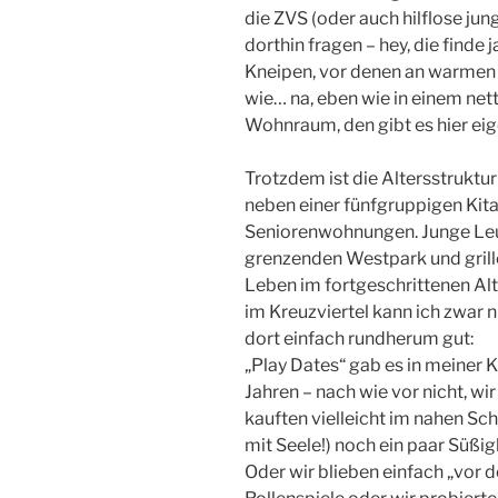
die ZVS (oder auch hilflose j
dorthin fragen – hey, die finde j
Kneipen, vor denen an warmen
wie… na, eben wie in einem net
Wohnraum, den gibt es hier eigen
Trotzdem ist die Altersstruktur
neben einer fünfgruppigen Kita
Seniorenwohnungen. Junge Leut
grenzenden Westpark und grill
Leben im fortgeschrittenen Al
im Kreuzviertel kann ich zwar n
dort einfach rundherum gut:
„Play Dates“ gab es in meiner 
Jahren – nach wie vor nicht, wi
kauften vielleicht im nahen Sc
mit Seele!) noch ein paar Süßig
Oder wir blieben einfach „vor d