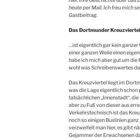
hier. Ihre Geschichte über das
heute per Mail. Ich freu mich s
Gastbeitrag.
Das Dortmunder Kreuzvierte
…ist eigentlich gar kein ganzer 
einer ganzen Weile einen eige
habe ich mich aber gut um die 
wohl was Schreibenswertes da
Das Kreuzviertel liegt im Dor
was die Lage eigentlich schon g
tatsächlichen „Innenstadt“, die
aber zu Fuß von dieser aus erre
Verkehrstechnisch ist das Kreuz
noch so einigen Buslinien ganz
verzweifelt man hier, es gibt 
Gejammer der Erwachsenen da