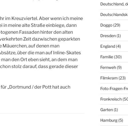
Deutschland, 
Deutschlandsk
hr im Kreuzviertel. Aber wenn ich meine
Doggo
(29)
i in meine alte Straße einbiege, dann
fotogenen Fassaden hinter den alten
Dresden
(1)
verkehrten Zeit dazwischen geparkten
ie Mäuerchen, auf denen man
England
(4)
Absätze, über die man auf Inline-Skates
Familie
(30)
 man den Ort eben sieht, an dem man
schon stolz darauf, dass gerade dieser
Fernweh
(9)
Filmkram
(23)
 für „Dortmund / der Pott hat auch
Foto-Fragen-Fr
Fronkreisch
(5
Garten
(1)
Hamburg
(5)