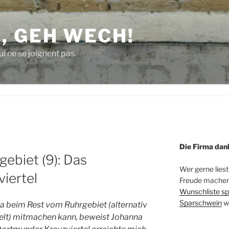
, GEH WECH!
i ne se joignent pas.
Die Firma dan
ebiet (9): Das
Wer gerne liest
iertel
Freude machen 
Wunschliste sp
Sparschwein
w
 beim Rest vom Ruhrgebiet (alternativ
lt) mitmachen kann, beweist Johanna