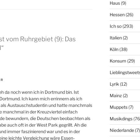
Haus
(9)
Hessen
(26)
Ich so
(293)
Italien
(2)
st vom Ruhrgebiet (9): Das
l“
Köln
(38)
Konsum
(29)
Lieblingstweet
HR
Lyrik
(12)
geh da noch wenn ich in Dortmund bin. Ist
Mainz
(2)
Dortmund. Ich kann mich errinnern als ich
r als Austauschstudentin und hatte manchmals
Muppets
(7)
de manchmal in der Kreuzviertel einfach
de bewundern, die Deutschen beobachten als
Musikdings
(76
be auch oft in der West Park gegrillt. Ah die
Niederlande
(7)
 und immer faszinierend war und es in der
 eine leichte Vergleichung wäre Essen-