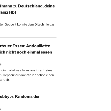
ffmann
zu
Deutschland, deine
ainz Hbf
, der Geppert konnte dem Ditsch nie das
teuer Essen: Andouillette
 ich nicht noch einmal essen
26
ndin mal etwas tolles aus ihrer Heimat
m Treppenhaus konnte ich schon einen
Geruch…
Aebby
zu
Fandoms der
6