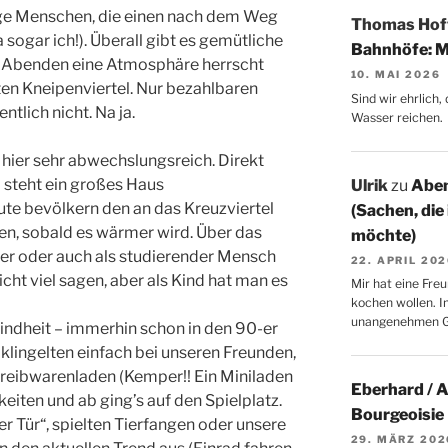
unge Menschen, die einen nach dem Weg
Thomas Ho
a sogar ich!). Überall gibt es gemütliche
Bahnhöfe: M
 Abenden eine Atmosphäre herrscht
10. MAI 2026
ten Kneipenviertel. Nur bezahlbaren
Sind wir ehrlich
tlich nicht. Na ja.
Wasser reichen.
 hier sehr abwechslungsreich. Direkt
 steht ein großes Haus
Ulrik
zu
Aben
e bevölkern den an das Kreuzviertel
(Sachen, die
en, sobald es wärmer wird. Über das
möchte)
ter oder auch als studierender Mensch
22. APRIL 20
icht viel sagen, aber als Kind hat man es
Mir hat eine Freu
kochen wollen. I
unangenehmen 
Kindheit – immerhin schon in den 90-er
r klingelten einfach bei unseren Freunden,
hreibwarenladen (Kemper!! Ein Miniladen
Eberhard / 
keiten und ab ging’s auf den Spielplatz.
Bourgeoisie
er Tür“, spielten Tierfangen oder unsere
29. MÄRZ 202