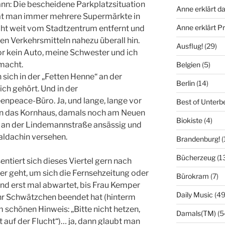
ann: Die bescheidene Parkplatzsituation
Anne erklärt da
hat man immer mehrere Supermärkte in
Anne erklärt 
cht weit vom Stadtzentrum entfernt und
n Verkehrsmitteln nahezu überall hin.
Ausflug!
(29)
or kein Auto, meine Schwester und ich
macht.
Belgien
(5)
sich in der „Fetten Henne“ an der
Berlin
(14)
ich gehört. Und in der
enpeace-Büro. Ja, und lange, lange vor
Best of Unterb
n das Kornhaus, damals noch am Neuen
Biokiste
(4)
 an der Lindemannstraße ansässig und
aldachin versehen.
Brandenburg!
(
Bücherzeug
(1
sentiert sich dieses Viertel gern nach
 geht, um sich die Fernsehzeitung oder
Bürokram
(7)
nd erst mal abwartet, bis Frau Kemper
Daily Music
(49
ihr Schwätzchen beendet hat (hinterm
 schönen Hinweis: „Bitte nicht hetzen,
Damals(TM)
(5
ht auf der Flucht“)… ja, dann glaubt man