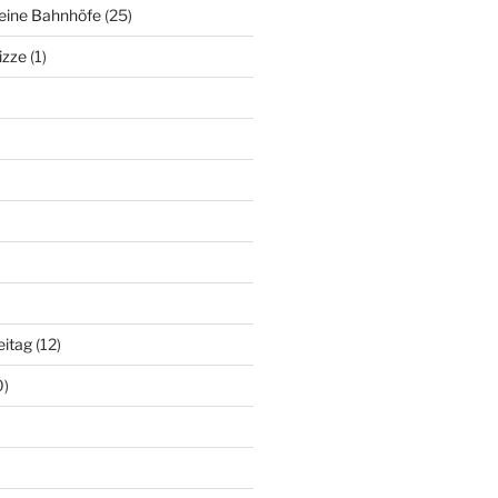
deine Bahnhöfe
(25)
izze
(1)
eitag
(12)
0)