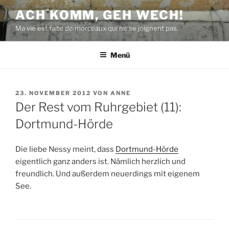
Zum
ACH KOMM, GEH WECH!
Inhalt
Ma vie est faite de morceaux qui ne se joignent pas.
springen
Menü
VERÖFFENTLICHT
23. NOVEMBER 2012
VON
ANNE
AM
Der Rest vom Ruhrgebiet (11):
Dortmund-Hörde
Die liebe Nessy meint, dass
Dortmund-Hörde
eigentlich ganz anders ist. Nämlich herzlich und
freundlich. Und außerdem neuerdings mit eigenem
See.