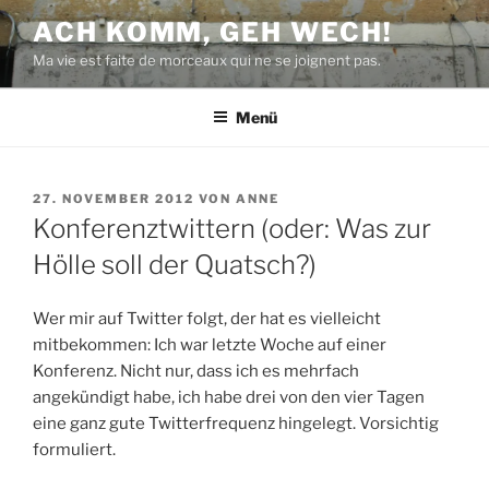
Zum
ACH KOMM, GEH WECH!
Inhalt
Ma vie est faite de morceaux qui ne se joignent pas.
springen
Menü
VERÖFFENTLICHT
27. NOVEMBER 2012
VON
ANNE
AM
Konferenztwittern (oder: Was zur
Hölle soll der Quatsch?)
Wer mir auf Twitter folgt, der hat es vielleicht
mitbekommen: Ich war letzte Woche auf einer
Konferenz. Nicht nur, dass ich es mehrfach
angekündigt habe, ich habe drei von den vier Tagen
eine ganz gute Twitterfrequenz hingelegt. Vorsichtig
formuliert.