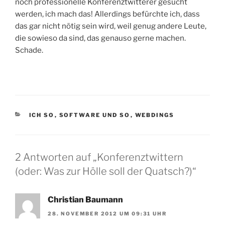
noch professionelle Konferenztwitterer gesucht
werden, ich mach das! Allerdings befürchte ich, dass
das gar nicht nötig sein wird, weil genug andere Leute,
die sowieso da sind, das genauso gerne machen.
Schade.
KATEGORIEN
ICH SO
,
SOFTWARE UND SO
,
WEBDINGS
2 Antworten auf „Konferenztwittern
(oder: Was zur Hölle soll der Quatsch?)“
Christian Baumann
28. NOVEMBER 2012 UM 09:31 UHR