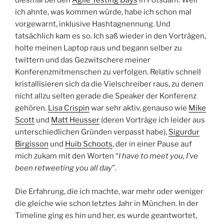
diesmal bei den
Agile Testing Days
in Potsdam. Weil
ich ahnte, was kommen würde, habe ich schon mal
vorgewarnt, inklusive Hashtagnennung. Und
tatsächlich kam es so. Ich saß wieder in den Vorträgen,
holte meinen Laptop raus und begann selber zu
twittern und das Gezwitschere meiner
Konferenzmitmenschen zu verfolgen. Relativ schnell
kristallisieren sich da die Vielschreiber raus, zu denen
nicht allzu selten gerade die Speaker der Konferenz
gehören.
Lisa Crispin
war sehr aktiv, genauso wie
Mike
Scott
und
Matt Heusser
(deren Vorträge ich leider aus
unterschiedlichen Gründen verpasst habe),
Sigurdur
Birgisson
und
Huib Schoots
, der in einer Pause auf
mich zukam mit den Worten “
I have to meet you, I’ve
been retweeting you all day
”.
Die Erfahrung, die ich machte, war mehr oder weniger
die gleiche wie schon letztes Jahr in München. In der
Timeline ging es hin und her, es wurde geantwortet,