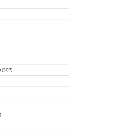
s
(307)
)