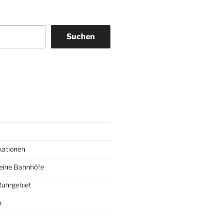
Suchen
am
ky
kationen
deine Bahnhöfe
Ruhrgebiet
n