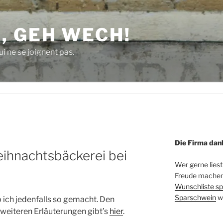
, GEH WECH!
i ne se joignent pas.
Die Firma dan
eihnachtsbäckerei bei
Wer gerne liest
Freude machen 
Wunschliste sp
Sparschwein
w
 ich jedenfalls so gemacht. Den
weiteren Erläuterungen gibt’s
hier
.