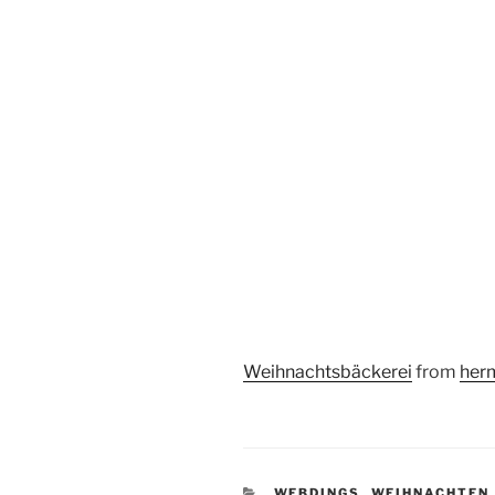
Weihnachtsbäckerei
from
her
KATEGORIEN
WEBDINGS
,
WEIHNACHTEN