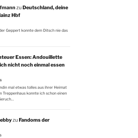
ffmann
zu
Deutschland, deine
ainz Hbf
, der Geppert konnte dem Ditsch nie das
teuer Essen: Andouillette
 ich nicht noch einmal essen
26
ndin mal etwas tolles aus ihrer Heimat
m Treppenhaus konnte ich schon einen
Geruch…
Aebby
zu
Fandoms der
6