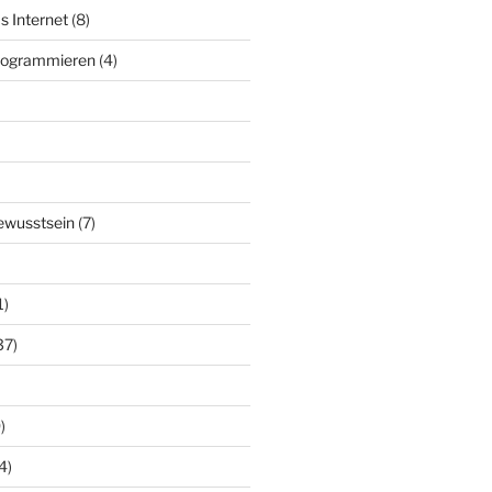
s Internet
(8)
Programmieren
(4)
ewusstsein
(7)
1)
37)
)
4)