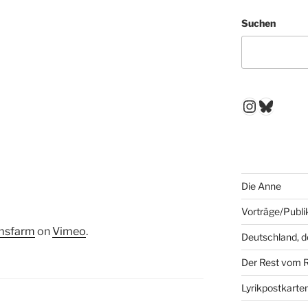
Suchen
Instagr
Blues
Die Anne
Vorträge/Publi
msfarm
on
Vimeo
.
Deutschland, 
Der Rest vom 
Lyrikpostkarte