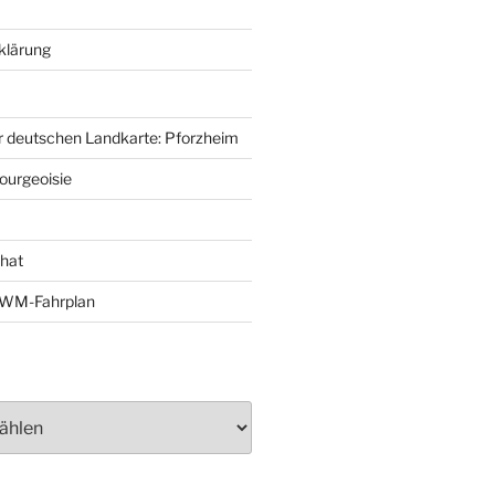
klärung
r deutschen Landkarte: Pforzheim
ourgeoisie
That
e-WM-Fahrplan