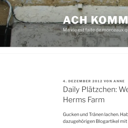
Zum
Inhalt
ACH KOMM
springen
Ma vie est faite de morceaux qu
VERÖFFENTLICHT
4. DEZEMBER 2012
VON
ANNE
AM
Daily Plätzchen: W
Herms Farm
Gucken und Tränen lachen. Hab
dazugehörigen Blogartikel mit 