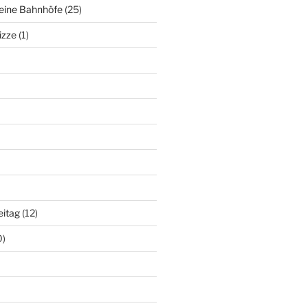
deine Bahnhöfe
(25)
izze
(1)
eitag
(12)
0)