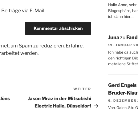
Hallo Anne, sehr 
Beiträge via E-Mail.
Blogosphäre, hang
ich dann hier…
Juna
zu
Fand
met, um Spam zu reduzieren.
Erfahre,
19. JANUAR 2
Ich habe da auch
arbeitet werden.
den richtigen Bil
metallene Stifte
Gerd Engels
WEITER
Nächster
Bruder-Klaus
Beitrag
döns
Jason Mraz in der Mitsubishi
6. DEZEMBER
Electric Halle, Düsseldorf
Von-Galen-Str. 