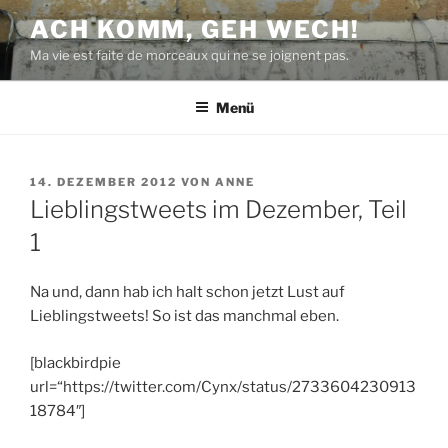
Zum
ACH KOMM, GEH WECH!
Inhalt
Ma vie est faite de morceaux qui ne se joignent pas.
springen
Menü
VERÖFFENTLICHT
14. DEZEMBER 2012
VON
ANNE
AM
Lieblingstweets im Dezember, Teil
1
Na und, dann hab ich halt schon jetzt Lust auf
Lieblingstweets! So ist das manchmal eben.
[blackbirdpie
url=“https://twitter.com/Cynx/status/2733604230913
18784″]