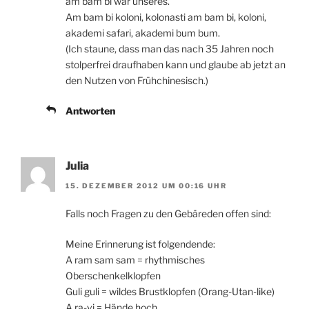
am bam bi war unseres.
Am bam bi koloni, kolonasti am bam bi, koloni,
akademi safari, akademi bum bum.
(Ich staune, dass man das nach 35 Jahren noch
stolperfrei draufhaben kann und glaube ab jetzt an
den Nutzen von Frühchinesisch.)
Antworten
Julia
15. DEZEMBER 2012 UM 00:16 UHR
Falls noch Fragen zu den Gebäreden offen sind:
Meine Erinnerung ist folgendende:
A ram sam sam = rhythmisches
Oberschenkelklopfen
Guli guli = wildes Brustklopfen (Orang-Utan-like)
A ra-vi = Hände hoch