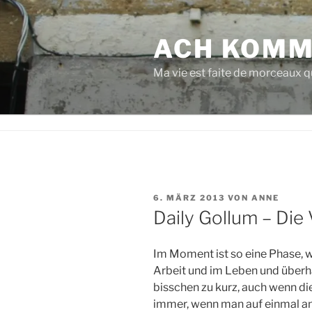
Zum
Inhalt
ACH KOMM
springen
Ma vie est faite de morceaux qu
VERÖFFENTLICHT
6. MÄRZ 2013
VON
ANNE
AM
Daily Gollum – Die
Im Moment ist so eine Phase, w
Arbeit und im Leben und überh
bisschen zu kurz, auch wenn die
immer, wenn man auf einmal an 