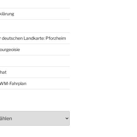
klärung
r deutschen Landkarte: Pforzheim
ourgeoisie
That
e-WM-Fahrplan