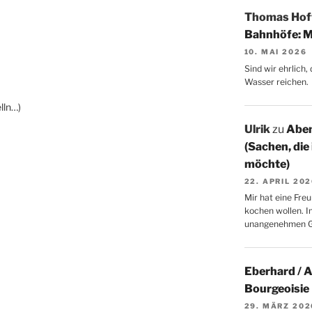
Thomas Ho
Bahnhöfe: M
10. MAI 2026
Sind wir ehrlich
Wasser reichen.
lln…)
Ulrik
zu
Aben
(Sachen, die
möchte)
22. APRIL 20
Mir hat eine Freu
kochen wollen. I
unangenehmen 
Eberhard / 
Bourgeoisie
29. MÄRZ 202