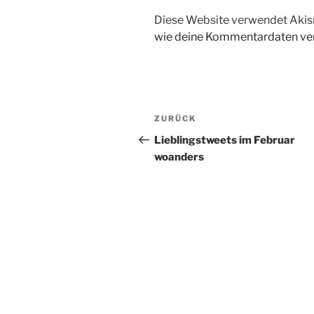
Diese Website verwendet Akis
wie deine Kommentardaten ver
Beitragsnavigation
Vorheriger
ZURÜCK
Beitrag
Lieblingstweets im Februar
woanders