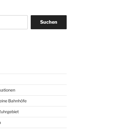
Suchen
am
ky
kationen
deine Bahnhöfe
Ruhrgebiet
n