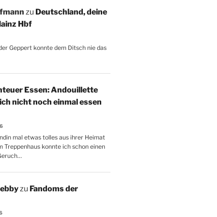
ffmann
zu
Deutschland, deine
ainz Hbf
, der Geppert konnte dem Ditsch nie das
teuer Essen: Andouillette
 ich nicht noch einmal essen
26
ndin mal etwas tolles aus ihrer Heimat
m Treppenhaus konnte ich schon einen
Geruch…
Aebby
zu
Fandoms der
6