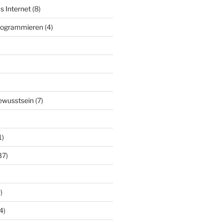
s Internet
(8)
Programmieren
(4)
ewusstsein
(7)
1)
37)
)
4)