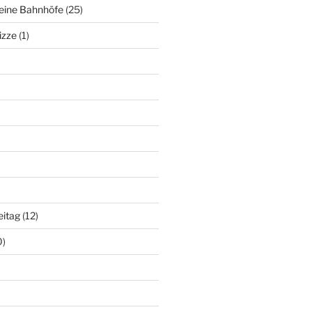
deine Bahnhöfe
(25)
izze
(1)
eitag
(12)
0)