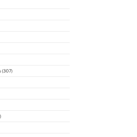
s
(307)
)