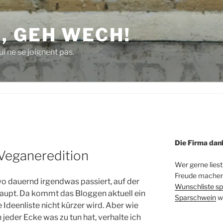
, GEH WECH!
i ne se joignent pas.
Die Firma dan
 Veganeredition
Wer gerne liest
Freude machen 
o dauernd irgendwas passiert, auf der
Wunschliste sp
aupt. Da kommt das Bloggen aktuell ein
Sparschwein
w
 Ideenliste nicht kürzer wird. Aber wie
jeder Ecke was zu tun hat, verhalte ich