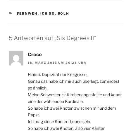
KATEGORIEN
FERNWEH
,
ICH SO
,
KÖLN
5 Antworten auf „Six Degrees II“
Croco
18. MÄRZ 2013 UM 20:25 UHR
Hihiiiiiii. Duplizität der Ereignisse.
Genau das habe ich mir auch überlegt, zumindest
so ähnlich.
Meine Schwester ist Kirchenangestellte und kennt
eine der wählenden Kardinäle.
So habe ich zwei Knoten zwischen mir und dem
Papst.
Ich mag diese Knotentheorie sehr.
So habe ich zwei Knoten, also vier Kanten