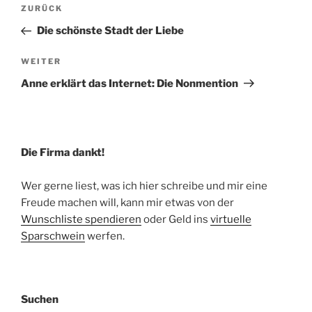
Beitragsnavigation
Vorheriger
ZURÜCK
Beitrag
Die schönste Stadt der Liebe
Nächster
WEITER
Beitrag
Anne erklärt das Internet: Die Nonmention
Die Firma dankt!
Wer gerne liest, was ich hier schreibe und mir eine
Freude machen will, kann mir etwas von der
Wunschliste spendieren
oder Geld ins
virtuelle
Sparschwein
werfen.
Suchen