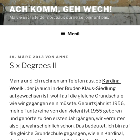
Zum
ACH KOMM, GEH WECH!
Inhalt
Ma vie est faite de morceaux qui ne se joignent pas.
springen
Menü
VERÖFFENTLICHT
18. MÄRZ 2013
VON
ANNE
AM
Six Degrees II
Mama und ich rechnen am Telefon aus, ob
Kardinal
Woelki
, der ja auch in der
Bruder-Klaus-Siedlung
aufgewachsen ist, wohl auf die gleiche Grundschule
wie wir gegangen sein müsste. Geburtsjahr ist 1956,
meine Tante (eine von den vielen) ist 1955 geboren
und gehörte zu den ersten Jahrgängen, wir vermuten
also, ja, wahrscheinlich schon. Das bedeutet, ich bin auf
die gleiche Grundschule gegangen, wie ein Kardinal,