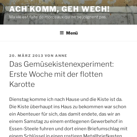
Zum
ACH KOMM, GEH WECH!
Inhalt
Ma vie est faite de morceaux qui ne se joignent pas.
springen
Menü
VERÖFFENTLICHT
20. MÄRZ 2013
VON
ANNE
AM
Das Gemüsekistenexperiment:
Erste Woche mit der flotten
Karotte
Dienstag komme ich nach Hause und die Kiste ist da.
Die Kiste überhaupt ins Haus zu bekommen war schon
ein Abenteuer für sich, das damit endete, das wir an
einem Samstag zu einem entlegenen Gewerbehof in
Essen-Steele fuhren und dort einen Briefumschlag mit
einem Schlüssel in einen rostigen Metallbriefkasten