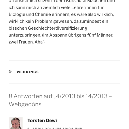
offensichtlich sitzen in dem Kurs auch Mädchen und
ich kann mich an ziemlich viele Lehrerinnen für
Biologie und Chemie erinnern, es wäre also wirklich,
wirklich kein Problem gewesen, da zumindest ein
bisschen Geschlechterdiversifizierung
unterzubringen. (Im Abspann übrigens fünf Männer,
zwei Frauen. Aha.)
KATEGORIEN
WEBDINGS
8 Antworten auf „4/2013 bis 14/2013 –
Webgedöns“
Torsten Dewi
5. APRIL 2013 UM 10:02 UHR