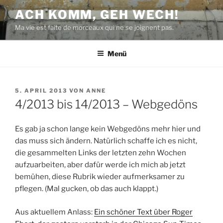
Zum
ACH KOMM, GEH WECH!
Inhalt
Ma vie est faite de morceaux qui ne se joignent pas.
springen
Menü
VERÖFFENTLICHT
5. APRIL 2013
VON
ANNE
AM
4/2013 bis 14/2013 – Webgedöns
Es gab ja schon lange kein Webgedöns mehr hier und
das muss sich ändern. Natürlich schaffe ich es nicht,
die gesammelten Links der letzten zehn Wochen
aufzuarbeiten, aber dafür werde ich mich ab jetzt
bemühen, diese Rubrik wieder aufmerksamer zu
pflegen. (Mal gucken, ob das auch klappt.)
Aus aktuellem Anlass:
Ein schöner Text über Roger