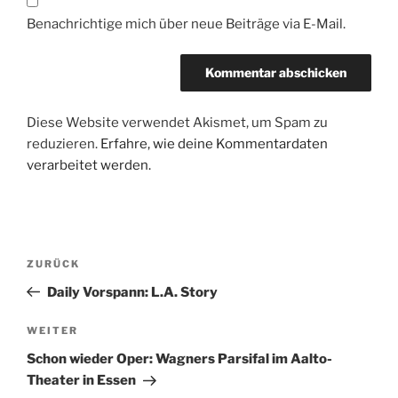
Benachrichtige mich über neue Beiträge via E-Mail.
Diese Website verwendet Akismet, um Spam zu
reduzieren.
Erfahre, wie deine Kommentardaten
verarbeitet werden.
Beitragsnavigation
Vorheriger
ZURÜCK
Beitrag
Daily Vorspann: L.A. Story
Nächster
WEITER
Beitrag
Schon wieder Oper: Wagners Parsifal im Aalto-
Theater in Essen