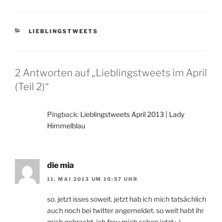
KATEGORIEN
LIEBLINGSTWEETS
2 Antworten auf „Lieblingstweets im April
(Teil 2)“
Pingback:
Lieblingstweets April 2013 | Lady
Himmelblau
die mia
11. MAI 2013 UM 10:57 UHR
so. jetzt isses soweit. jetzt hab ich mich tatsächlich
auch noch bei twitter angemeldet. so weit habt ihr
mich gebracht. ich freu mich schon jetzt :-)