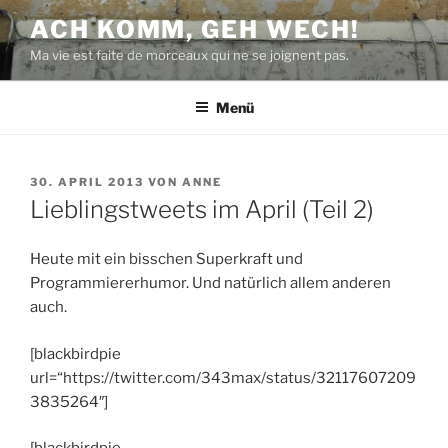
Zum
ACH KOMM, GEH WECH!
Inhalt
Ma vie est faite de morceaux qui ne se joignent pas.
springen
Menü
VERÖFFENTLICHT
30. APRIL 2013
VON
ANNE
AM
Lieblingstweets im April (Teil 2)
Heute mit ein bisschen Superkraft und
Programmiererhumor. Und natürlich allem anderen
auch.
[blackbirdpie
url=“https://twitter.com/343max/status/32117607209
3835264″]