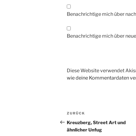
Benachrichtige mich über nac
Benachrichtige mich über neue 
Diese Website verwendet Akis
wie deine Kommentardaten ver
Beitragsnavigation
Vorheriger
ZURÜCK
Beitrag
Kreuzberg, Street Art und
ähnlicher Unfug