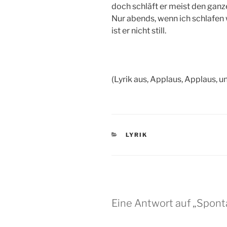
doch schläft er meist den ganz
Nur abends, wenn ich schlafen w
ist er nicht still.
(Lyrik aus, Applaus, Applaus, 
KATEGORIEN
LYRIK
Eine Antwort auf „Sponta