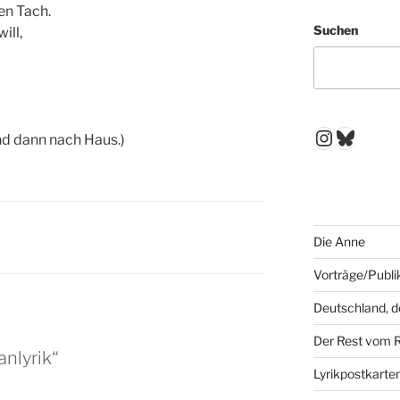
en Tach.
Suchen
ill,
Instagr
Blues
und dann nach Haus.)
Die Anne
Vorträge/Publi
Deutschland, 
Der Rest vom 
nlyrik“
Lyrikpostkarte