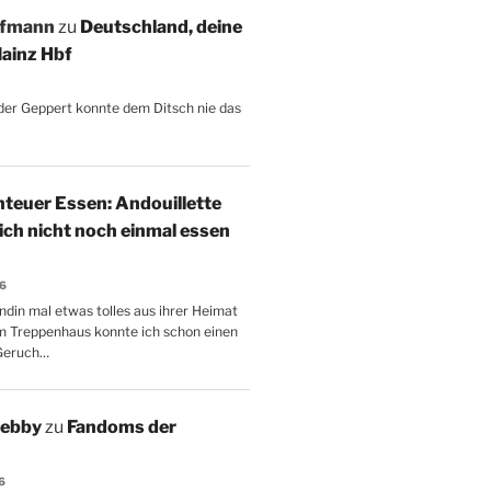
ffmann
zu
Deutschland, deine
ainz Hbf
, der Geppert konnte dem Ditsch nie das
teuer Essen: Andouillette
 ich nicht noch einmal essen
26
ndin mal etwas tolles aus ihrer Heimat
m Treppenhaus konnte ich schon einen
Geruch…
Aebby
zu
Fandoms der
6