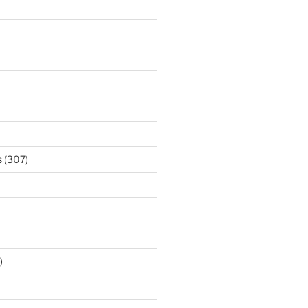
s
(307)
)