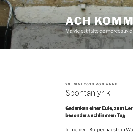
Zum
Inhalt
ACH KOMM
springen
Ma vie est faite de morceaux qu
VERÖFFENTLICHT
28. MAI 2013
VON
ANNE
AM
Spontanlyrik
Gedanken einer Eule, zum Le
besonders schlimmen Tag
In meinem Körper haust ein Wa