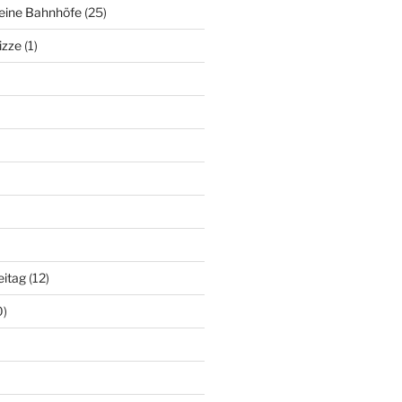
deine Bahnhöfe
(25)
izze
(1)
eitag
(12)
0)