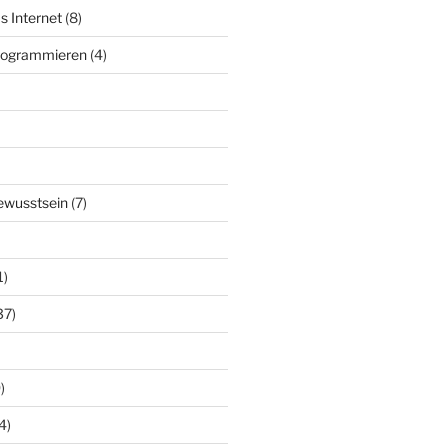
s Internet
(8)
Programmieren
(4)
ewusstsein
(7)
1)
37)
)
4)