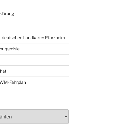
klärung
r deutschen Landkarte: Pforzheim
ourgeoisie
That
e-WM-Fahrplan