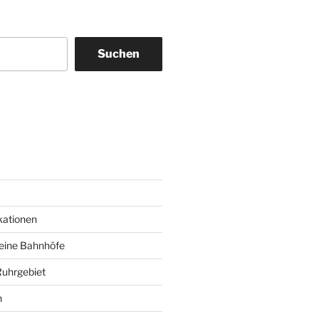
Suchen
am
ky
kationen
deine Bahnhöfe
Ruhrgebiet
n