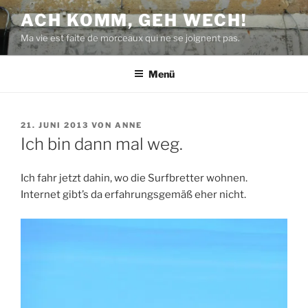
Zum
ACH KOMM, GEH WECH!
Inhalt
Ma vie est faite de morceaux qui ne se joignent pas.
springen
Menü
VERÖFFENTLICHT
21. JUNI 2013
VON
ANNE
AM
Ich bin dann mal weg.
Ich fahr jetzt dahin, wo die Surfbretter wohnen.
Internet gibt’s da erfahrungsgemäß eher nicht.