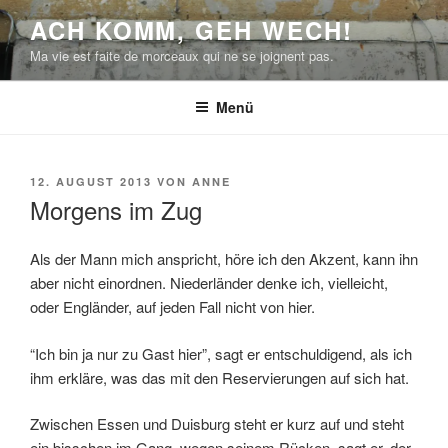
Zum
ACH KOMM, GEH WECH!
Inhalt
Ma vie est faite de morceaux qui ne se joignent pas.
springen
Menü
VERÖFFENTLICHT
12. AUGUST 2013
VON
ANNE
AM
Morgens im Zug
Als der Mann mich anspricht, höre ich den Akzent, kann ihn
aber nicht einordnen. Niederländer denke ich, vielleicht,
oder Engländer, auf jeden Fall nicht von hier.
“Ich bin ja nur zu Gast hier”, sagt er entschuldigend, als ich
ihm erkläre, was das mit den Reservierungen auf sich hat.
Zwischen Essen und Duisburg steht er kurz auf und steht
ein bisschen im Gang, wegen seinem Rücken, sagt er, der