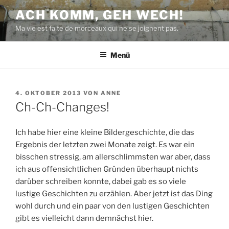
Zum
ACH KOMM, GEH WECH!
Inhalt
Ma vie est faite de morceaux qui ne se joignent pas.
springen
Menü
VERÖFFENTLICHT
4. OKTOBER 2013
VON
ANNE
AM
Ch-Ch-Changes!
Ich habe hier eine kleine Bildergeschichte, die das
Ergebnis der letzten zwei Monate zeigt. Es war ein
bisschen stressig, am allerschlimmsten war aber, dass
ich aus offensichtlichen Gründen überhaupt nichts
darüber schreiben konnte, dabei gab es so viele
lustige Geschichten zu erzählen. Aber jetzt ist das Ding
wohl durch und ein paar von den lustigen Geschichten
gibt es vielleicht dann demnächst hier.