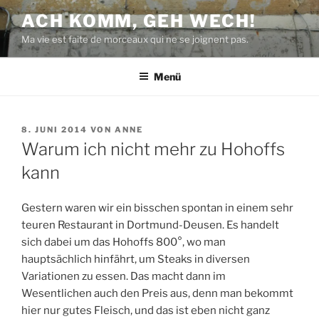
Zum
ACH KOMM, GEH WECH!
Inhalt
Ma vie est faite de morceaux qui ne se joignent pas.
springen
Menü
VERÖFFENTLICHT
8. JUNI 2014
VON
ANNE
AM
Warum ich nicht mehr zu Hohoffs
kann
Gestern waren wir ein bisschen spontan in einem sehr
teuren Restaurant in Dortmund-Deusen. Es handelt
sich dabei um das Hohoffs 800°, wo man
hauptsächlich hinfährt, um Steaks in diversen
Variationen zu essen. Das macht dann im
Wesentlichen auch den Preis aus, denn man bekommt
hier nur gutes Fleisch, und das ist eben nicht ganz