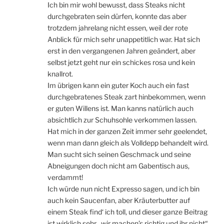
Ich bin mir wohl bewusst, dass Steaks nicht
durchgebraten sein dürfen, konnte das aber
trotzdem jahrelang nicht essen, weil der rote
Anblick für mich sehr unappetitlich war. Hat sich
erst in den vergangenen Jahren geändert, aber
selbst jetzt geht nur ein schickes rosa und kein
knallrot.
Im übrigen kann ein guter Koch auch ein fast
durchgebratenes Steak zart hinbekommen, wenn
er guten Willens ist. Man kanns natürlich auch
absichtlich zur Schuhsohle verkommen lassen.
Hat mich in der ganzen Zeit immer sehr geelendet,
wenn man dann gleich als Volldepp behandelt wird.
Man sucht sich seinen Geschmack und seine
Abneigungen doch nicht am Gabentisch aus,
verdammt!
Ich würde nun nicht Expresso sagen, und ich bin
auch kein Saucenfan, aber Kräuterbutter auf
einem Steak find‘ ich toll, und dieser ganze Beitrag
ist wirklich sehr „wir machen’s richtig und ihr nicht“